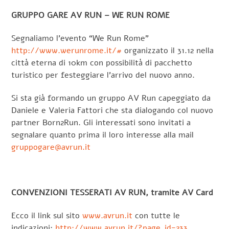
GRUPPO GARE AV RUN – WE RUN ROME
Segnaliamo l’evento “We Run Rome”
http://www.werunrome.it/#
organizzato il 31.12 nella
città eterna di 10km con possibilità di pacchetto
turistico per festeggiare l’arrivo del nuovo anno.
Si sta già formando un gruppo AV Run capeggiato da
Daniele e Valeria Fattori che sta dialogando col nuovo
partner Born2Run. Gli interessati sono invitati a
segnalare quanto prima il loro interesse alla mail
gruppogare@avrun.it
CONVENZIONI TESSERATI AV RUN, tramite AV Card
Ecco il link sul sito
www.avrun.it
con tutte le
indicazioni:
http://www.avrun.it/?page_id=233