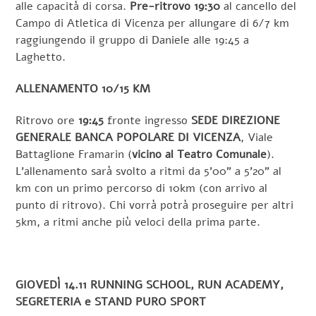
alle capacità di corsa.
Pre-ritrovo 19:30
al cancello del
Campo di Atletica di Vicenza per allungare di 6/7 km
raggiungendo il gruppo di Daniele alle 19:45 a
Laghetto.
ALLENAMENTO 10/15 KM
Ritrovo ore
19:45
fronte ingresso
SEDE
DIREZIONE
GENERALE
BANCA POPOLARE DI VICENZA
, Viale
Battaglione Framarin (
vicino al Teatro Comunale
).
L’allenamento sarà svolto a ritmi da 5’00” a 5’20” al
km con un primo percorso di 10km (con arrivo al
punto di ritrovo). Chi vorrà potrà proseguire per altri
5km, a ritmi anche più veloci della prima parte.
GIOVEDÌ 14.11 RUNNING SCHOOL, RUN ACADEMY,
SEGRETERIA e STAND PURO SPORT