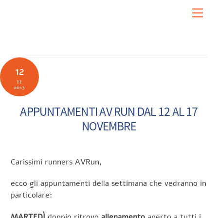
Skip
Men
to
content
12
11
2013
APPUNTAMENTI AV RUN DAL 12 AL 17
NOVEMBRE
Carissimi runners AVRun,
ecco gli appuntamenti della settimana che vedranno in
particolare:
MARTEDÌ
doppio ritrovo
allenamento
aperto a tutti i