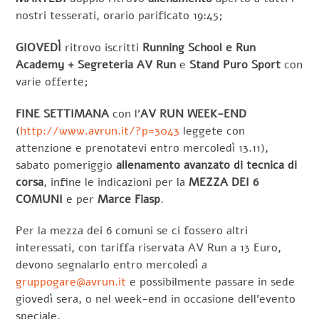
nostri tesserati, orario parificato 19:45;
GIOVEDÌ
ritrovo iscritti
Running School e Run
Academy + Segreteria AV Run
e
Stand Puro Sport
con
varie offerte;
FINE SETTIMANA
con l’
AV RUN WEEK-END
(
http://www.avrun.it/?p=3043
leggete con
attenzione e prenotatevi entro mercoledì 13.11),
sabato pomeriggio
allenamento avanzato di tecnica di
corsa
, infine le indicazioni per la
MEZZA DEI 6
COMUNI
e per
Marce Fiasp
.
Per la mezza dei 6 comuni se ci fossero altri
interessati, con tariffa riservata AV Run a 13 Euro,
devono segnalarlo entro mercoledì a
gruppogare@avrun.it
e possibilmente passare in sede
giovedì sera, o nel week-end in occasione dell’evento
speciale.