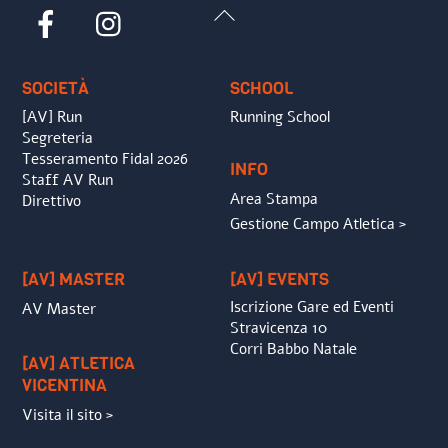
Back
Facebook
Instagram
To
Top
SOCIETÀ
SCHOOL
[AV] Run
Running School
Segreteria
Tesseramento Fidal 2026
INFO
Staff AV Run
Area Stampa
Direttivo
Gestione Campo Atletica >
[AV] MASTER
[AV] EVENTS
Iscrizione Gare ed Eventi
AV Master
Stravicenza 10
Corri Babbo Natale
[AV] ATLETICA
VICENTINA
Visita il sito >