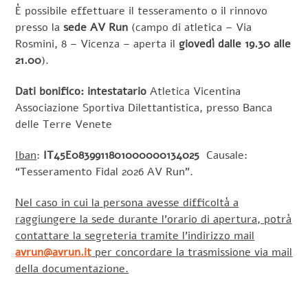
È possibile effettuare il tesseramento o il rinnovo
presso la
sede AV Run
(campo di atletica – Via
Rosmini, 8 – Vicenza – aperta il
giovedì dalle 19.30 alle
21.00
).
Dati bonifico: intestatario
Atletica Vicentina
Associazione Sportiva Dilettantistica, presso Banca
delle Terre Venete
Iban
:
IT45E0839911801000000134025
Causale:
“Tesseramento Fidal 2026 AV Run”.
Nel caso in cui la persona avesse difficoltà a
raggiungere la sede durante l’orario di apertura, potrà
contattare la segreteria tramite l’indirizzo mail
avrun@avrun.it
per concordare la trasmissione via mail
della documentazione.