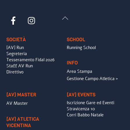
Back
Facebook
Instagram
To
Top
SOCIETÀ
SCHOOL
[AV] Run
Running School
Segreteria
Tesseramento Fidal 2026
INFO
Staff AV Run
Area Stampa
Direttivo
Gestione Campo Atletica >
[AV] MASTER
[AV] EVENTS
Iscrizione Gare ed Eventi
AV Master
Stravicenza 10
Corri Babbo Natale
[AV] ATLETICA
VICENTINA