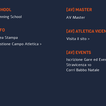
Top
CHOOL
[AV] MASTER
nning School
AV Master
NFO
[AV] ATLETICA VICE
ea Stampa
Visita il sito >
stione Campo Atletica >
[AV] EVENTS
Iscrizione Gare ed Eve
Stravicenza 10
Corri Babbo Natale