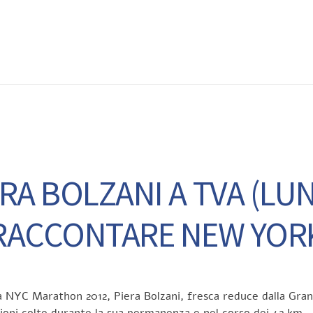
EWS
RUNNING
EVENTI
ISCRIZIONE GARE ED EVENTI
A BOLZANI A TVA (LUNE
RACCONTARE NEW YOR
la NYC Marathon 2012, Piera Bolzani, fresca reduce dalla Gr
sazioni colte durante la sua permanenza e nel corso dei 42 km.