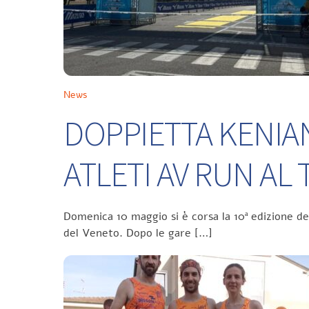
News
DOPPIETTA KENIA
ATLETI AV RUN A
Domenica 10 maggio si è corsa la 10ª edizione d
del Veneto. Dopo le gare […]