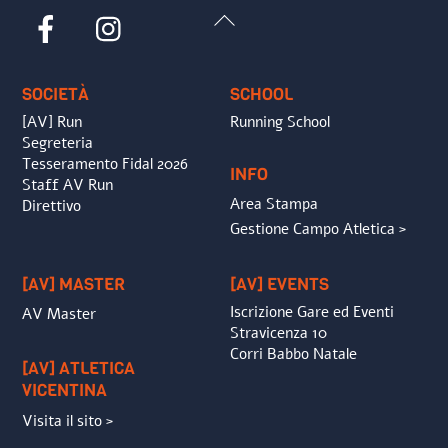
Back
Facebook
Instagram
To
Top
SOCIETÀ
SCHOOL
[AV] Run
Running School
Segreteria
Tesseramento Fidal 2026
INFO
Staff AV Run
Area Stampa
Direttivo
Gestione Campo Atletica >
[AV] MASTER
[AV] EVENTS
Iscrizione Gare ed Eventi
AV Master
Stravicenza 10
Corri Babbo Natale
[AV] ATLETICA
VICENTINA
Visita il sito >