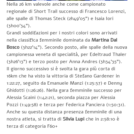
Nella 26 km valevole anche come campionato
regionale di Short Trail successo di Francesco Lorenzi,
alle spalle di Thomas Steck (2h49’05”) e Isaia Iori
(3h00’34”).
Grandi soddifazioni per i nostri colori sono arrivati
nella classifica femminile dominata da
Martina Dal
Bosco
(3h22’14”). Secondo posto, alle spalle della nuova
campionessa veneta di specialità, per Edeltraud Thaler
(3h26’13”) e terzo posto per Anna Andres (3h34’35”).
Il giorno successivo si è svolta la gara più corta di
16km che ha visto la vittoria di Stefano Gardener in
1:22:27, seguito da Emanuele Manzi (1:25:57) e Denny
Ghidotti (1:26:26). Nella gara femminile successo per
Alessia Scaini (1:42:21), seconda piazza per Alessia
Pozzi (1:49:58) e terza per Federica Panciera (1:50:31).
Anche su questa distanza presenza femminile di una
nostra atleta, si tratta di
Silvia Lupi
che in 2:58:10 è
terza di categoria F60+