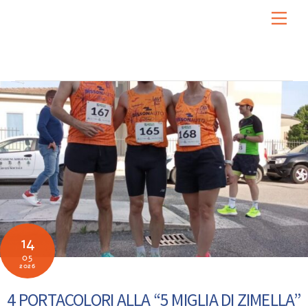
Skip
Men
to
content
14
05
2026
4 PORTACOLORI ALLA “5 MIGLIA DI ZIMELLA”