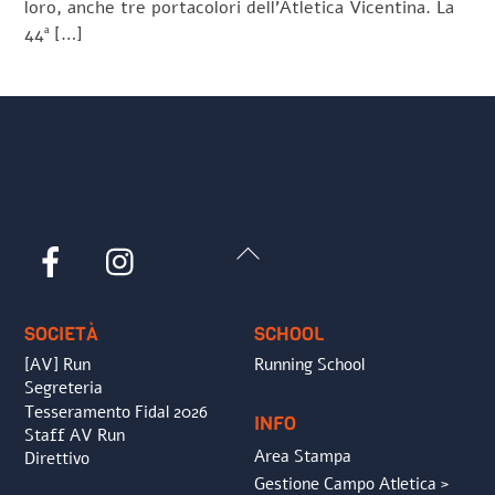
loro, anche tre portacolori dell’Atletica Vicentina. La
44ª […]
Back
Facebook
Instagram
To
Top
SOCIETÀ
SCHOOL
[AV] Run
Running School
Segreteria
Tesseramento Fidal 2026
INFO
Staff AV Run
Area Stampa
Direttivo
Gestione Campo Atletica >