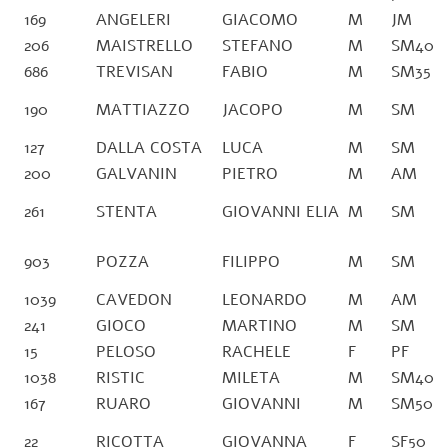
169
ANGELERI
GIACOMO
M
JM
206
MAISTRELLO
STEFANO
M
SM40
686
TREVISAN
FABIO
M
SM35
190
MATTIAZZO
JACOPO
M
SM
127
DALLA COSTA
LUCA
M
SM
200
GALVANIN
PIETRO
M
AM
261
STENTA
GIOVANNI ELIA
M
SM
903
POZZA
FILIPPO
M
SM
1039
CAVEDON
LEONARDO
M
AM
241
GIOCO
MARTINO
M
SM
15
PELOSO
RACHELE
F
PF
1038
RISTIC
MILETA
M
SM40
167
RUARO
GIOVANNI
M
SM50
22
RICOTTA
GIOVANNA
F
SF50