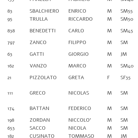
83
SBALCHIERO
ENRICO
M
SM55
95
TRULLA
RICCARDO
M
SM50
838
BENEDETTI
CARLO
M
SM45
797
ZANCO
FILIPPO
M
SM
63
GATTI
GIORGIO
M
JM
162
VANZO
MARCO
M
SM40
21
PIZZOLATO
GRETA
F
SF35
111
GRECO
NICOLAS
M
SM
174
BATTAN
FEDERICO
M
SM
198
ZORDAN
NICCOLO’
M
SM
653
SACCO
NICOLA
M
SM
182
CUSINATO
TOMMASO
M
JM