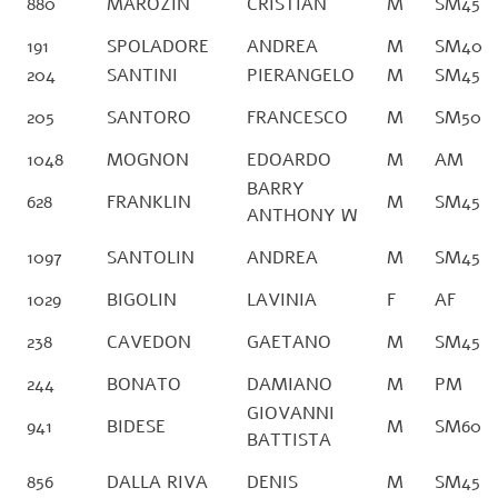
880
MAROZIN
CRISTIAN
M
SM45
191
SPOLADORE
ANDREA
M
SM40
204
SANTINI
PIERANGELO
M
SM45
205
SANTORO
FRANCESCO
M
SM50
1048
MOGNON
EDOARDO
M
AM
BARRY
628
FRANKLIN
M
SM45
ANTHONY W
1097
SANTOLIN
ANDREA
M
SM45
1029
BIGOLIN
LAVINIA
F
AF
238
CAVEDON
GAETANO
M
SM45
244
BONATO
DAMIANO
M
PM
GIOVANNI
941
BIDESE
M
SM60
BATTISTA
856
DALLA RIVA
DENIS
M
SM45