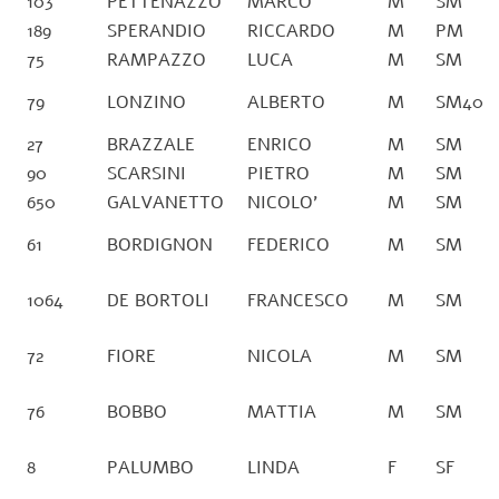
103
PETTENAZZO
MARCO
M
SM
189
SPERANDIO
RICCARDO
M
PM
75
RAMPAZZO
LUCA
M
SM
79
LONZINO
ALBERTO
M
SM40
27
BRAZZALE
ENRICO
M
SM
90
SCARSINI
PIETRO
M
SM
650
GALVANETTO
NICOLO’
M
SM
61
BORDIGNON
FEDERICO
M
SM
1064
DE BORTOLI
FRANCESCO
M
SM
72
FIORE
NICOLA
M
SM
76
BOBBO
MATTIA
M
SM
8
PALUMBO
LINDA
F
SF