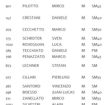
901
PILOTTO
MIRCO
M
SM45
147
CRESTANI
DANIELE
M
SM40
202
CECCHETTO
MARCO
M
SM50
173
SCHROTER
SVEN
M
SM40
1022
ROVEGGIAN
LUCA
M
SM40
385
TECCHIATO
DANIELE
M
PM
766
PENAZZATO
MARCO
M
SM45
873
LECHNER
STEFAN
M
SM
277
CILLARI
PIERLUIGI
M
SM55
287
SANTORO
VINCENZO
M
SM
296
BOESSO
JUAN LUCAS
M
SM40
721
ZANELLATO
MIRCO
M
SM55
1054
SILVESTRI
ALAIN
M
PM