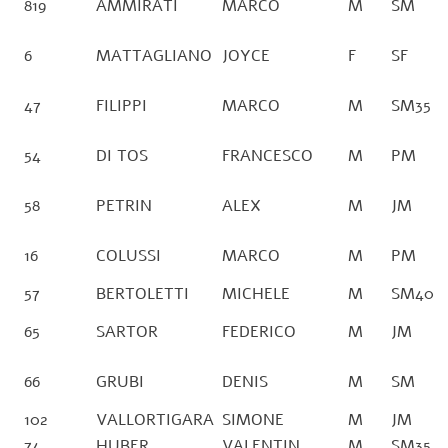
819
AMMIRATI
MARCO
M
SM
6
MATTAGLIANO
JOYCE
F
SF
47
FILIPPI
MARCO
M
SM35
54
DI TOS
FRANCESCO
M
PM
58
PETRIN
ALEX
M
JM
16
COLUSSI
MARCO
M
PM
57
BERTOLETTI
MICHELE
M
SM40
65
SARTOR
FEDERICO
M
JM
66
GRUBI
DENIS
M
SM
102
VALLORTIGARA
SIMONE
M
JM
74
HUBER
VALENTIN
M
SM35