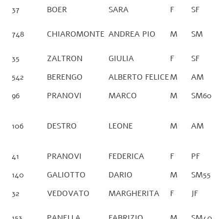
37
BOER
SARA
F
SF
748
CHIAROMONTE
ANDREA PIO
M
SM
35
ZALTRON
GIULIA
F
SF
542
BERENGO
ALBERTO FELICE
M
AM
96
PRANOVI
MARCO
M
SM60
106
DESTRO
LEONE
M
AM
41
PRANOVI
FEDERICA
F
PF
140
GALIOTTO
DARIO
M
SM55
32
VEDOVATO
MARGHERITA
F
JF
153
PANELLA
FABRIZIO
M
SM40