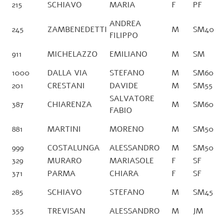
215
SCHIAVO
MARIA
F
PF
ANDREA
245
ZAMBENEDETTI
M
SM40
FILIPPO
911
MICHELAZZO
EMILIANO
M
SM
1000
DALLA VIA
STEFANO
M
SM60
201
CRESTANI
DAVIDE
M
SM55
SALVATORE
387
CHIARENZA
M
SM60
FABIO
881
MARTINI
MORENO
M
SM50
999
COSTALUNGA
ALESSANDRO
M
SM50
329
MURARO
MARIASOLE
F
SF
371
PARMA
CHIARA
F
SF
285
SCHIAVO
STEFANO
M
SM45
355
TREVISAN
ALESSANDRO
M
JM