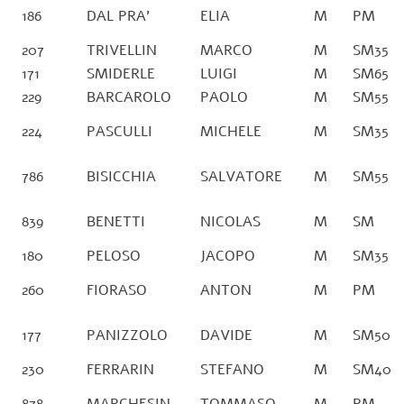
186
DAL PRA’
ELIA
M
PM
207
TRIVELLIN
MARCO
M
SM35
171
SMIDERLE
LUIGI
M
SM65
229
BARCAROLO
PAOLO
M
SM55
224
PASCULLI
MICHELE
M
SM35
786
BISICCHIA
SALVATORE
M
SM55
839
BENETTI
NICOLAS
M
SM
180
PELOSO
JACOPO
M
SM35
260
FIORASO
ANTON
M
PM
177
PANIZZOLO
DAVIDE
M
SM50
230
FERRARIN
STEFANO
M
SM40