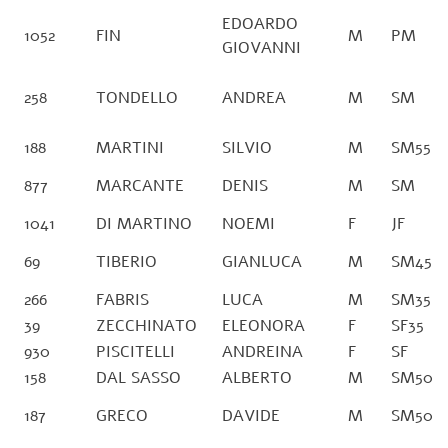
EDOARDO
1052
FIN
M
PM
GIOVANNI
258
TONDELLO
ANDREA
M
SM
188
MARTINI
SILVIO
M
SM55
877
MARCANTE
DENIS
M
SM
1041
DI MARTINO
NOEMI
F
JF
69
TIBERIO
GIANLUCA
M
SM45
266
FABRIS
LUCA
M
SM35
39
ZECCHINATO
ELEONORA
F
SF35
930
PISCITELLI
ANDREINA
F
SF
158
DAL SASSO
ALBERTO
M
SM50
187
GRECO
DAVIDE
M
SM50