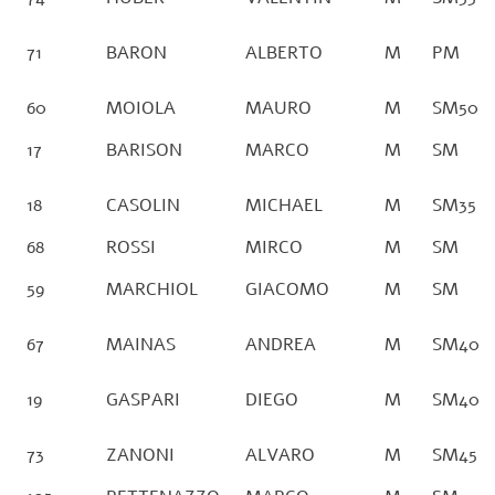
71
BARON
ALBERTO
M
PM
60
MOIOLA
MAURO
M
SM50
17
BARISON
MARCO
M
SM
18
CASOLIN
MICHAEL
M
SM35
68
ROSSI
MIRCO
M
SM
59
MARCHIOL
GIACOMO
M
SM
67
MAINAS
ANDREA
M
SM40
19
GASPARI
DIEGO
M
SM40
73
ZANONI
ALVARO
M
SM45