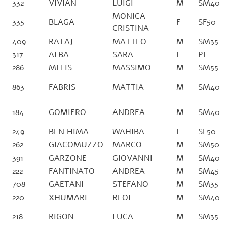
332
VIVIAN
LUIGI
M
SM40
MONICA
335
BLAGA
F
SF50
CRISTINA
409
RATAJ
MATTEO
M
SM35
317
ALBA
SARA
F
PF
286
MELIS
MASSIMO
M
SM55
863
FABRIS
MATTIA
M
SM40
184
GOMIERO
ANDREA
M
SM40
249
BEN HIMA
WAHIBA
F
SF50
262
GIACOMUZZO
MARCO
M
SM50
391
GARZONE
GIOVANNI
M
SM40
222
FANTINATO
ANDREA
M
SM45
708
GAETANI
STEFANO
M
SM35
220
XHUMARI
REOL
M
SM40
218
RIGON
LUCA
M
SM35