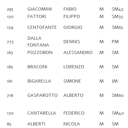
295
GIACOMINI
FABIO
M
SM45
150
FATTORI
FILIPPO
M
SM35
159
CENTOFANTE
GIORGIO
M
SM65
DALLA
773
DENNIS
M
PM
FONTANA
163
POZZOBON
ALESSANDRO
M
SM
185
BRACONI
LORENZO
M
SM
181
BIGARELLA
SIMONE
M
JM
718
GASPAROTTO
ALBERTO
M
SM60
130
CANTARELLA
FEDERICO
M
SM40
85
ALBERTI
NICOLA
M
SM