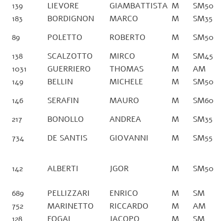
139
LIEVORE
GIAMBATTISTA
M
SM50
183
BORDIGNON
MARCO
M
SM35
89
POLETTO
ROBERTO
M
SM50
138
SCALZOTTO
MIRCO
M
SM45
1031
GUERRIERO
THOMAS
M
AM
149
BELLIN
MICHELE
M
SM50
146
SERAFIN
MAURO
M
SM60
217
BONOLLO
ANDREA
M
SM35
734
DE SANTIS
GIOVANNI
M
SM55
142
ALBERTI
JGOR
M
SM50
689
PELLIZZARI
ENRICO
M
SM
752
MARINETTO
RICCARDO
M
AM
128
FOGAL
JACOPO
M
SM