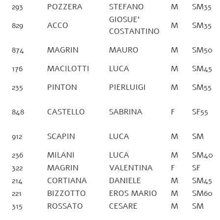
293
POZZERA
STEFANO
M
SM35
GIOSUE’
829
ACCO
M
SM35
COSTANTINO
874
MAGRIN
MAURO
M
SM50
176
MACILOTTI
LUCA
M
SM45
235
PINTON
PIERLUIGI
M
SM55
848
CASTELLO
SABRINA
F
SF55
912
SCAPIN
LUCA
M
SM
236
MILANI
LUCA
M
SM40
322
MAGRIN
VALENTINA
F
SF
214
CORTIANA
DANIELE
M
SM45
221
BIZZOTTO
EROS MARIO
M
SM60
315
ROSSATO
CESARE
M
SM