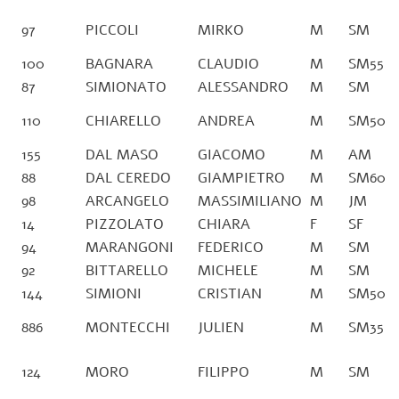
97
PICCOLI
MIRKO
M
SM
100
BAGNARA
CLAUDIO
M
SM55
87
SIMIONATO
ALESSANDRO
M
SM
110
CHIARELLO
ANDREA
M
SM50
155
DAL MASO
GIACOMO
M
AM
88
DAL CEREDO
GIAMPIETRO
M
SM60
98
ARCANGELO
MASSIMILIANO
M
JM
14
PIZZOLATO
CHIARA
F
SF
94
MARANGONI
FEDERICO
M
SM
92
BITTARELLO
MICHELE
M
SM
144
SIMIONI
CRISTIAN
M
SM50
886
MONTECCHI
JULIEN
M
SM35
124
MORO
FILIPPO
M
SM