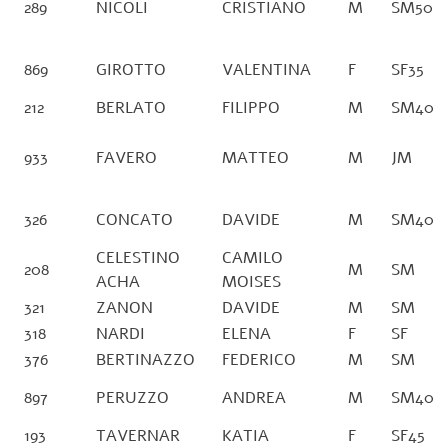
289
NICOLI
CRISTIANO
M
SM50
869
GIROTTO
VALENTINA
F
SF35
212
BERLATO
FILIPPO
M
SM40
933
FAVERO
MATTEO
M
JM
326
CONCATO
DAVIDE
M
SM40
CELESTINO
CAMILO
208
M
SM
ACHA
MOISES
321
ZANON
DAVIDE
M
SM
318
NARDI
ELENA
F
SF
376
BERTINAZZO
FEDERICO
M
SM
897
PERUZZO
ANDREA
M
SM40
193
TAVERNAR
KATIA
F
SF45