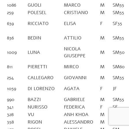
1086
GUOLI
MARCO
M
SM55
259
POLESEL
CRISTIANO
M
SM55
639
RICCIATO
ELISA
F
SF35
836
BEDIN
ATTILIO
M
SM55
NICOLA
1009
LUNA
M
SM50
GIUSEPPE
811
PIERETTI
MIRCO
M
SM60
254
CALLEGARO
GIOVANNI
M
SM35
1059
DI LORENZO
AGATA
F
JF
990
BAZZI
GABRIELE
M
SM55
341
NURISSO
FEDERICA
F
SF
328
VU
ANH KHOA
M
SM40
358
RIGON
ALESSANDRO
M
SM45