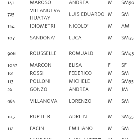
141
MAROSO
ANDREA
M
SM50
VILLANUEVA
725
LUIS EDUARDO
M
SM
HUATAY
154
IDIOMETRI
NICOLO’
M
AM
107
SANDONA’
LUCA
M
SM35
908
ROUSSELLE
ROMUALD
M
SM45
1057
MARCON
ELISA
F
SF
161
ROSSI
FEDERICO
M
SM
113
POLLONI
MICHELE
M
SM35
26
GONZO
ANDREA
M
JM
983
VILLANOVA
LORENZO
M
SM
105
RUPTIER
ADRIEN
M
SM35
112
FACIN
EMILIANO
M
SM