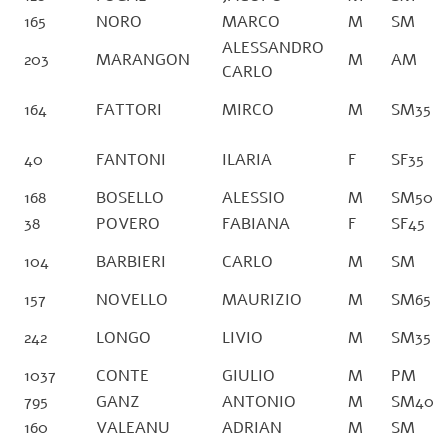
165
NORO
MARCO
M
SM
ALESSANDRO
203
MARANGON
M
AM
CARLO
164
FATTORI
MIRCO
M
SM35
40
FANTONI
ILARIA
F
SF35
168
BOSELLO
ALESSIO
M
SM50
38
POVERO
FABIANA
F
SF45
104
BARBIERI
CARLO
M
SM
157
NOVELLO
MAURIZIO
M
SM65
242
LONGO
LIVIO
M
SM35
1037
CONTE
GIULIO
M
PM
795
GANZ
ANTONIO
M
SM40
160
VALEANU
ADRIAN
M
SM