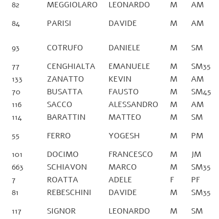
82
MEGGIOLARO
LEONARDO
M
AM
84
PARISI
DAVIDE
M
AM
93
COTRUFO
DANIELE
M
SM
77
CENGHIALTA
EMANUELE
M
SM35
133
ZANATTO
KEVIN
M
AM
70
BUSATTA
FAUSTO
M
SM45
116
SACCO
ALESSANDRO
M
AM
114
BARATTIN
MATTEO
M
SM
55
FERRO
YOGESH
M
PM
101
DOCIMO
FRANCESCO
M
JM
663
SCHIAVON
MARCO
M
SM35
7
ROATTA
ADELE
F
PF
81
REBESCHINI
DAVIDE
M
SM35
117
SIGNOR
LEONARDO
M
SM