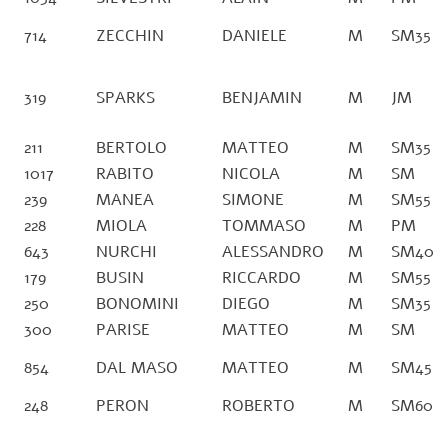
714
ZECCHIN
DANIELE
M
SM35
319
SPARKS
BENJAMIN
M
JM
211
BERTOLO
MATTEO
M
SM35
1017
RABITO
NICOLA
M
SM
239
MANEA
SIMONE
M
SM55
228
MIOLA
TOMMASO
M
PM
643
NURCHI
ALESSANDRO
M
SM40
179
BUSIN
RICCARDO
M
SM55
250
BONOMINI
DIEGO
M
SM35
300
PARISE
MATTEO
M
SM
854
DAL MASO
MATTEO
M
SM45
248
PERON
ROBERTO
M
SM60