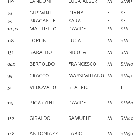
119
LANDONI
LUCA ALBERT
M
SM55
33
GUSMINI
DIANA
F
SF
34
BRAGANTE
SARA
F
SF
1050
MATTIELLO
DAVIDE
M
SM
118
FORLIN
LUCA
M
SM
151
BARALDO
NICOLA
M
SM
840
BERTOLDO
FRANCESCO
M
SM50
99
CRACCO
MASSIMILIANO
M
SM40
31
VEDOVATO
BEATRICE
F
JF
115
PIGAZZINI
DAVIDE
M
SM60
132
GIRALDO
SAMUELE
M
SM40
148
ANTONIAZZI
FABIO
M
SM50