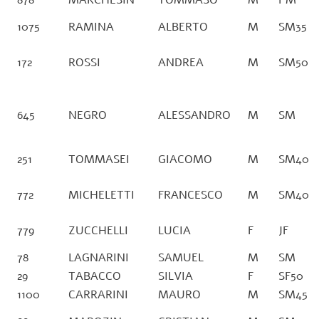
878
MARCHESIN
TOMMASO
M
PM
1075
RAMINA
ALBERTO
M
SM35
172
ROSSI
ANDREA
M
SM50
645
NEGRO
ALESSANDRO
M
SM
251
TOMMASEI
GIACOMO
M
SM40
772
MICHELETTI
FRANCESCO
M
SM40
779
ZUCCHELLI
LUCIA
F
JF
78
LAGNARINI
SAMUEL
M
SM
29
TABACCO
SILVIA
F
SF50
1100
CARRARINI
MAURO
M
SM45