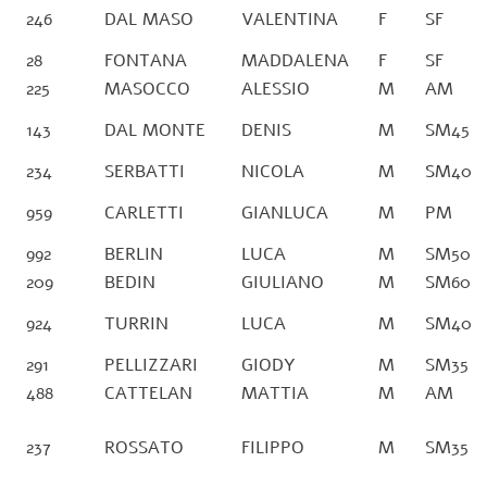
246
DAL MASO
VALENTINA
F
SF
28
FONTANA
MADDALENA
F
SF
225
MASOCCO
ALESSIO
M
AM
143
DAL MONTE
DENIS
M
SM45
234
SERBATTI
NICOLA
M
SM40
959
CARLETTI
GIANLUCA
M
PM
992
BERLIN
LUCA
M
SM50
209
BEDIN
GIULIANO
M
SM60
924
TURRIN
LUCA
M
SM40
291
PELLIZZARI
GIODY
M
SM35
488
CATTELAN
MATTIA
M
AM
237
ROSSATO
FILIPPO
M
SM35