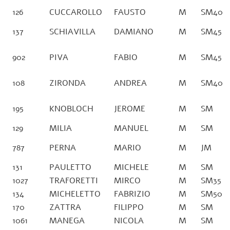
126
CUCCAROLLO
FAUSTO
M
SM40
137
SCHIAVILLA
DAMIANO
M
SM45
902
PIVA
FABIO
M
SM45
108
ZIRONDA
ANDREA
M
SM40
195
KNOBLOCH
JEROME
M
SM
129
MILIA
MANUEL
M
SM
787
PERNA
MARIO
M
JM
131
PAULETTO
MICHELE
M
SM
1027
TRAFORETTI
MIRCO
M
SM35
134
MICHELETTO
FABRIZIO
M
SM50
170
ZATTRA
FILIPPO
M
SM
1061
MANEGA
NICOLA
M
SM