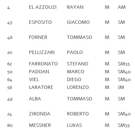
4
EL AZZOUZI
RAYAN
M
AM
45
ESPOSITO
GIACOMO
M
SM
46
FORNER
TOMMASO
M
SM
20
PELLIZZARI
PAOLO
M
SM
62
FARRONATO
STEFANO
M
SM35
50
PADOAN
MARCO
M
SM40
64
VIEL
DIEGO
M
SM40
56
LARATORE
LORENZO
M
JM
49
ALBA
TOMMASO
M
SM
24
ZIRONDA
ROBERTO
M
SM40
80
MESSNER
LUKAS
M
SM35