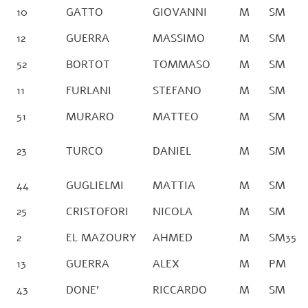
10
GATTO
GIOVANNI
M
SM
12
GUERRA
MASSIMO
M
SM
52
BORTOT
TOMMASO
M
SM
11
FURLANI
STEFANO
M
SM
51
MURARO
MATTEO
M
SM
23
TURCO
DANIEL
M
SM
44
GUGLIELMI
MATTIA
M
SM
25
CRISTOFORI
NICOLA
M
SM
2
EL MAZOURY
AHMED
M
SM35
13
GUERRA
ALEX
M
PM
43
DONE’
RICCARDO
M
SM