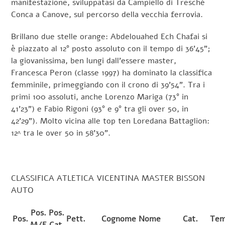
manifestazione, sviluppatasi da Campiello di Treschè
Conca a Canove, sul percorso della vecchia ferrovia.
Brillano due stelle orange: Abdelouahed Ech Chafai si
è piazzato al 12° posto assoluto con il tempo di 36’45”;
la giovanissima, ben lungi dall’essere master,
Francesca Peron (classe 1997) ha dominato la classifica
femminile, primeggiando con il crono di 39’54”. Tra i
primi 100 assoluti, anche Lorenzo Mariga (73° in
41’23”) e Fabio Rigoni (93° e 9° tra gli over 50, in
42’29”). Molto vicina alle top ten Loredana Battaglion:
12^ tra le over 50 in 58’30”.
CLASSIFICA ATLETICA VICENTINA MASTER BISSON
AUTO
Pos.
Pos.
Pos.
Pett.
Cognome Nome
Cat.
Te
M/F
Cat.