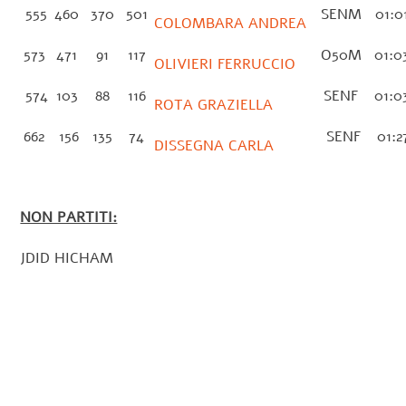
555
460
370
501
SENM
01:0
COLOMBARA ANDREA
573
471
91
117
O50M
01:0
OLIVIERI FERRUCCIO
574
103
88
116
SENF
01:0
ROTA GRAZIELLA
662
156
135
74
SENF
01:2
DISSEGNA CARLA
NON PARTITI:
JDID HICHAM