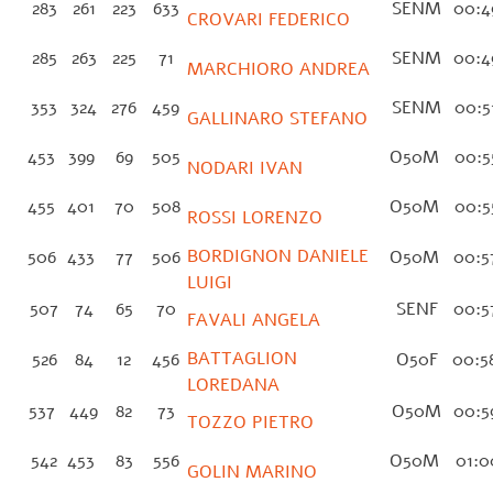
283
261
223
633
SENM
00:4
CROVARI FEDERICO
285
263
225
71
SENM
00:4
MARCHIORO ANDREA
353
324
276
459
SENM
00:5
GALLINARO STEFANO
453
399
69
505
O50M
00:5
NODARI IVAN
455
401
70
508
O50M
00:5
ROSSI LORENZO
BORDIGNON DANIELE
506
433
77
506
O50M
00:5
LUIGI
507
74
65
70
SENF
00:5
FAVALI ANGELA
BATTAGLION
526
84
12
456
O50F
00:5
LOREDANA
537
449
82
73
O50M
00:5
TOZZO PIETRO
542
453
83
556
O50M
01:0
GOLIN MARINO