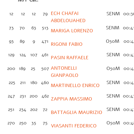
ECH CHAFAI
12
12
12
79
SENM
00:3
ABDELOUAHED
73
70
63
513
SENM
00:4
MARIGA LORENZO
93
89
9
471
O50M
00:4
RIGONI FABIO
129
124
107
461
SENM
00:4
PASIN RAFFAELE
ANTONELLI
200
189
25
507
O50M
00:4
GIANPAOLO
225
211
180
460
SENM
00:4
MARTINELLO ENRICO
247
231
200
462
SENM
00:4
ZAPPIA MASSIMO
251
234
202
72
SENM
00:4
BATTAGLIA MAURIZIO
270
250
35
75
O50M
00:4
VIASANTI FEDERICO