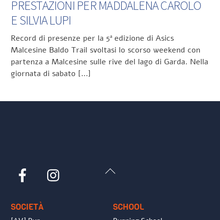
PRESTAZIONI PER MADDALENA CAROLO
E SILVIA LUPI
Record di presenze per la 5ª edizione di Asics
Malcesine Baldo Trail svoltasi lo scorso weekend con
partenza a Malcesine sulle rive del lago di Garda. Nella
giornata di sabato […]
Back
Facebook
Instagram
To
Top
SOCIETÀ
SCHOOL