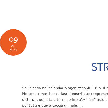
Skip
to
SOCIETÀ
N
content
09
08
2013
STR
Spulciando nel calendario agonistico di luglio, 
Ne sono rimasti entusiasti i nostri due rapprese
distanza, portata a termine in 40’23” (111° assol
poi tutti e due a caccia di mule…..