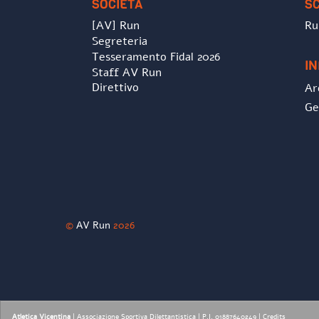
SOCIETÀ
S
[AV] Run
Ru
Segreteria
Tesseramento Fidal 2026
I
Staff AV Run
Direttivo
Ar
Ge
©
AV Run
2026
Atletica Vicentina
| Associazione Sportiva Dilettantistica | P.I. 01887640249 |
Credits