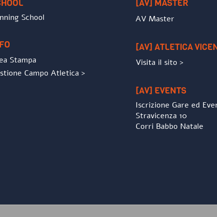
CHOOL
[AV] MASTER
nning School
AV Master
NFO
[AV] ATLETICA VICE
ea Stampa
Visita il sito >
stione Campo Atletica >
[AV] EVENTS
Iscrizione Gare ed Eve
Stravicenza 10
Corri Babbo Natale