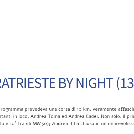
EWS
RUNNING
EVENTI
ISCRIZIONE GARE ED EVENTI
ATRIESTE BY NIGHT (13
il programma prevedeva una corsa di 10 km. veramente affascin
ntanti in loco: Andrea Toma ed Andrea Cadel. Non solo: il prim
uto e 10° tra gli MM50); Andrea II ha chiuso in un onorevoliss