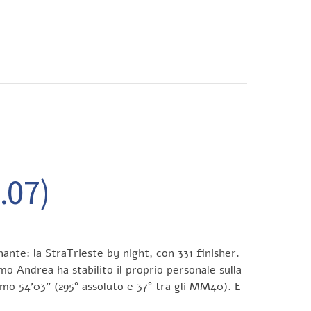
CONTATTI
.07)
ante: la StraTrieste by night, con 331 finisher.
o Andrea ha stabilito il proprio personale sulla
imo 54’03” (295° assoluto e 37° tra gli MM40). E