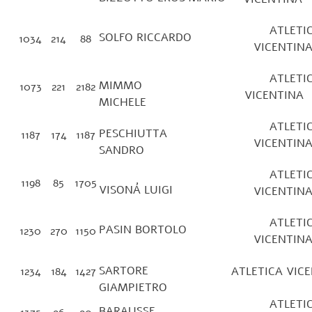
ATLETI
SOLFO RICCARDO
1034
214
88
VICENT
ATLETI
MIMMO
1073
221
2182
VICEN
MICHELE
ATLETI
PESCHIUTTA
1187
174
1187
VICENT
SANDRO
ATLETI
1198
85
1705
VISONÁ LUIGI
VICENT
ATLETI
PASIN BORTOLO
1230
270
1150
VICENT
SARTORE
1234
184
1427
ATLETICA VI
GIAMPIETRO
ATLETI
BARAUSSE