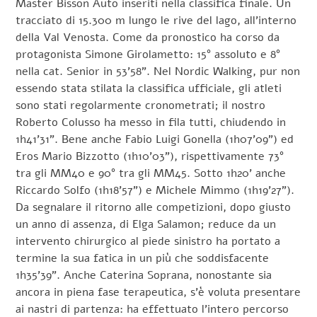
Master Bisson Auto inseriti nella classifica finale. Un
tracciato di 15.300 m lungo le rive del lago, all’interno
della Val Venosta. Come da pronostico ha corso da
protagonista Simone Girolametto: 15° assoluto e 8°
nella cat. Senior in 53’58”. Nel Nordic Walking, pur non
essendo stata stilata la classifica ufficiale, gli atleti
sono stati regolarmente cronometrati; il nostro
Roberto Colusso ha messo in fila tutti, chiudendo in
1h41’31”. Bene anche Fabio Luigi Gonella (1h07’09”) ed
Eros Mario Bizzotto (1h10’03”), rispettivamente 73°
tra gli MM40 e 90° tra gli MM45. Sotto 1h20’ anche
Riccardo Solfo (1h18’57”) e Michele Mimmo (1h19’27”).
Da segnalare il ritorno alle competizioni, dopo giusto
un anno di assenza, di Elga Salamon; reduce da un
intervento chirurgico al piede sinistro ha portato a
termine la sua fatica in un più che soddisfacente
1h35’39”. Anche Caterina Soprana, nonostante sia
ancora in piena fase terapeutica, s’è voluta presentare
ai nastri di partenza: ha effettuato l’intero percorso