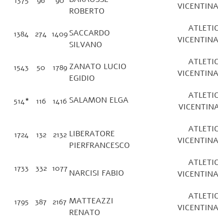
1375
96
90
VICENT
ROBERTO
ATLETI
SACCARDO
1384
274
1409
VICENT
SILVANO
ATLETI
ZANATO LUCIO
1543
50
1789
VICENT
EGIDIO
ATLETI
SALAMON ELGA
514
*
116
1416
VICENT
ATLETI
LIBERATORE
1724
132
2132
VICENT
PIERFRANCESCO
ATLETI
1733
332
1077
NARCISI FABIO
VICENT
ATLETI
MATTEAZZI
1795
387
2167
VICENT
RENATO