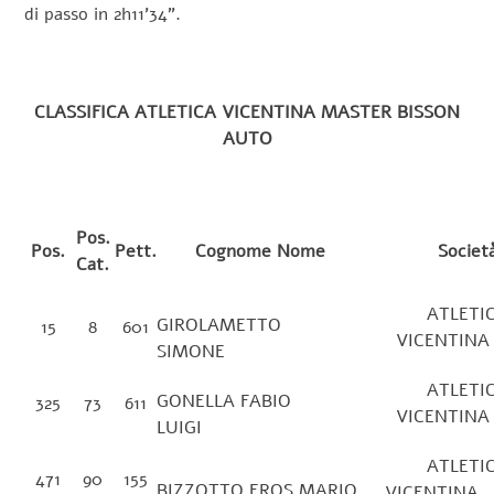
di passo in 2h11’34”.
CLASSIFICA ATLETICA VICENTINA MASTER BISSON
AUTO
Pos.
Pos.
Pett.
Cognome Nome
Societ
Cat.
ATLETI
GIROLAMETTO
15
8
601
VICENT
SIMONE
ATLETI
GONELLA FABIO
325
73
611
VICENT
LUIGI
ATLETI
471
90
155
BIZZOTTO EROS MARIO
VICEN