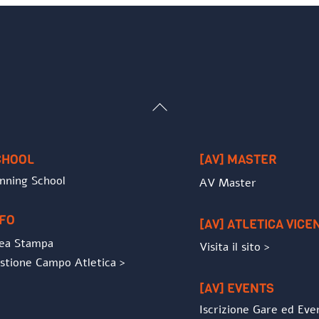
Back
To
Top
CHOOL
[AV] MASTER
nning School
AV Master
NFO
[AV] ATLETICA VICE
ea Stampa
Visita il sito >
stione Campo Atletica >
[AV] EVENTS
Iscrizione Gare ed Eve