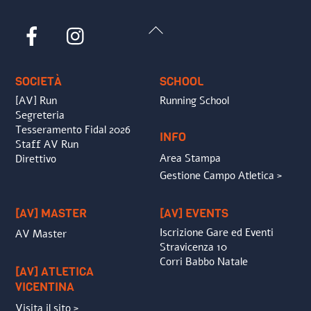
Back
Facebook
Instagram
To
Top
SOCIETÀ
SCHOOL
[AV] Run
Running School
Segreteria
Tesseramento Fidal 2026
INFO
Staff AV Run
Area Stampa
Direttivo
Gestione Campo Atletica >
[AV] MASTER
[AV] EVENTS
Iscrizione Gare ed Eventi
AV Master
Stravicenza 10
Corri Babbo Natale
[AV] ATLETICA
VICENTINA
Visita il sito >