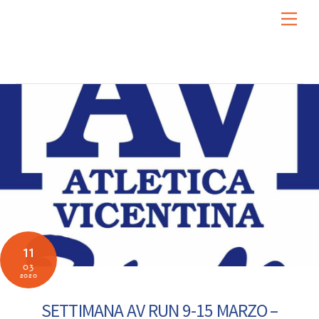
Skip
Men
to
content
11
03
2020
SETTIMANA AV RUN 9-15 MARZO –