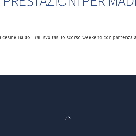
 PRESTAZIONI PER MA
lcesine Baldo Trail svoltasi lo scorso weekend con partenza a
Back
To
Top