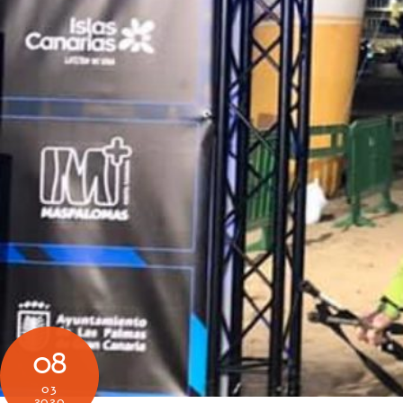
08
03
2020