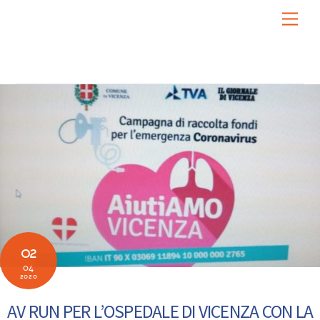
Skip
Men
to
content
02
04
2020
AV RUN PER L’OSPEDALE DI VICENZA CON LA