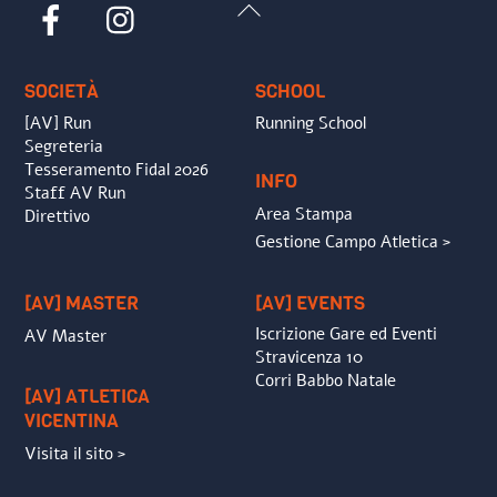
Back
Facebook
Instagram
To
Top
SOCIETÀ
SCHOOL
[AV] Run
Running School
Segreteria
Tesseramento Fidal 2026
INFO
Staff AV Run
Area Stampa
Direttivo
Gestione Campo Atletica >
[AV] MASTER
[AV] EVENTS
Iscrizione Gare ed Eventi
AV Master
Stravicenza 10
Corri Babbo Natale
[AV] ATLETICA
VICENTINA
Visita il sito >