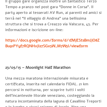
Il gruppo gare organizza inoltre un fantastico Terzo
Tempo a pranzo nel post gara “Donne in Corsa”. Il
party aperto ai tesserati AV Run, ai parenti ed amici si
terrà nel “Il villaggio di Andrea” una bellissima
struttura che si trova a Creazzo via Valscura, 45. Per
informazioni e iscrizione on-line:
https://docs.google.com/forms/d/1fMjEStsBmJjO8Z
Bu91PYyf7RQNHxjI27SGx5W_M7W5I/viewform
23/05/15 – Moonlight Half Marathon
Una mezza maratona internazionale misurata e
certificata, inserita nel calendario FIDAL. 21 km
percorsi in notturna, per scoprire tutti i volti
dell’incantevole litorale veneziano, costeggiando la
natura incontaminata della laguna di Cavallino Treporti
e le lunghe e vivaci spiagge di Jesolo. Non una