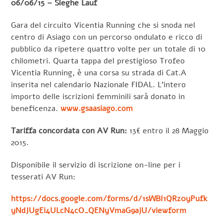
06/06/15 – Sleghe Lauf
Gara del circuito Vicentia Running che si snoda nel
centro di Asiago con un percorso ondulato e ricco di
pubblico da ripetere quattro volte per un totale di 10
chilometri. Quarta tappa del prestigioso Trofeo
Vicentia Running, è una corsa su strada di Cat.A
inserita nel calendario Nazionale FIDAL. L’intero
importo delle iscrizioni femminili sarà donato in
beneficenza.
www.gsaasiago.com
Tariffa concordata con AV Run:
13€ entro il 28 Maggio
2015.
Disponibile il servizio di iscrizione on-line per i
tesserati AV Run:
https://docs.google.com/forms/d/1sWBI1QRz0yPufk
yNdJUgEi4ULcN4cO_QENyVmaG9ajU/viewform