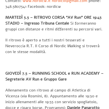
Contatti:
www.nordicw.it
nordicvi@gmail.com
phone:
348.5807541 Facebook: nordicw
MARTEDÌ 5.5 – RITROVO CORSA “AV Run” ORE 19:45
STADIO – Ingresso Tribuna Centale
Si formeranno
gruppi con distanze e ritmi differenti su percorsi vari.
Il ritrovo è aperto a tutti i nostri tesserati e
Neveroccia R.T. Il Corso di Nordic Walking si troverà
con le stesse modalità.
GIOVEDÌ 7.5 – RUNNING SCHOOL e RUN ACADEMY –
Segreterie AV Run e Gruppo Gare
Allenamento con ritrovo al campo di Atletica di
Vicenza (via Rosmini, 8). Appuntamento alle 19:50 e
inizio allenamenti alle 19:55 con servizio spogliatoio,
docce e riparo borse. Programmi:
Daniele Panarotto