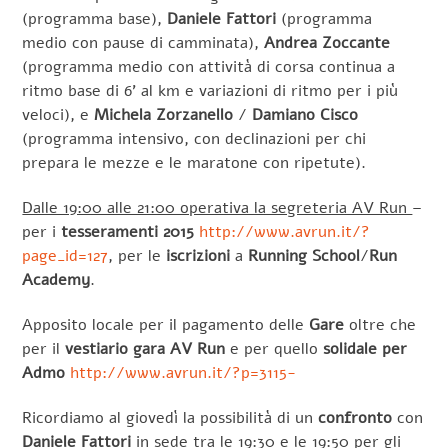
(programma base),
Daniele Fattori
(programma
medio con pause di camminata),
Andrea Zoccante
(programma medio con attività di corsa continua a
ritmo base di 6’ al km e variazioni di ritmo per i più
veloci), e
Michela Zorzanello
/
Damiano Cisco
(programma intensivo, con declinazioni per chi
prepara le mezze e le maratone con ripetute).
Dalle 19:00 alle 21:00 operativa la segreteria AV Run
–
per i
tesseramenti 2015
http://www.avrun.it/?
page_id=127
, per le
iscrizioni
a
Running School
/
Run
Academy
.
Apposito locale per il pagamento delle
Gare
oltre che
per il
vestiario gara AV Run
e per quello
solidale per
Admo
http://www.avrun.it/?p=3115-
Ricordiamo al giovedì la possibilità di un
confronto
con
Daniele Fattori
in sede tra le 19:30 e le 19:50 per gli