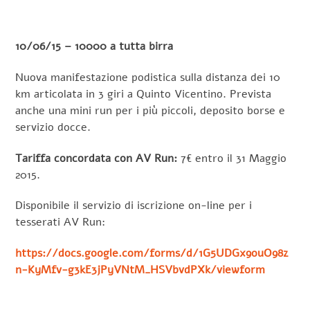
10/06/15 – 10000 a tutta birra
Nuova manifestazione podistica sulla distanza dei 10
km articolata in 3 giri a Quinto Vicentino. Prevista
anche una mini run per i più piccoli, deposito borse e
servizio docce.
Tariffa concordata con AV Run:
7€ entro il 31 Maggio
2015.
Disponibile il servizio di iscrizione on-line per i
tesserati AV Run:
https://docs.google.com/forms/d/1G5UDGx9ouO98z
n-KyMfv-g3kE3jPyVNtM_HSVbvdPXk/viewform