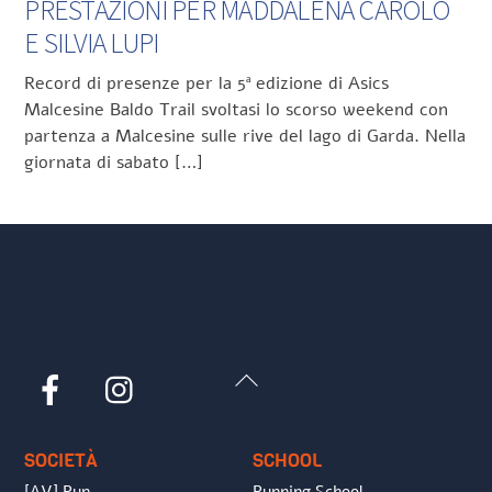
PRESTAZIONI PER MADDALENA CAROLO
E SILVIA LUPI
Record di presenze per la 5ª edizione di Asics
Malcesine Baldo Trail svoltasi lo scorso weekend con
partenza a Malcesine sulle rive del lago di Garda. Nella
giornata di sabato […]
Back
Facebook
Instagram
To
Top
SOCIETÀ
SCHOOL
[AV] Run
Running School