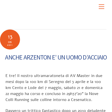
Skip
Men
to
content
13
06
2011
ANCHE ARZENTON E’ UN UOMO D’ACCIAIO
E tre! Il nostro ultramaratoneta di AV Master in due
mesi dopo la 100 km di Seregno del 3 aprile e la 100
km Cento e Lode del 7 maggio, sabato 21 e domenica
22 maggio ha corso e concluso in 29h37’20” la Nove
Colli Running sulle colline intorno a Cesenatico.
Davvero un trittico fantastico dopo un 2010 deludente