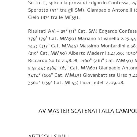
Su tutti, spicca la prova di Edgardo Confessa, 24
Sperotto (53° tra gli SM), Giampaolo Antonelli 
Cielo (87^ tra le MF35).
Risultati AV
– 25° (11° Cat. SM) Edgardo Confessa
779° (79° Cat. MM50) Mariano Stivanello 2.25.44
1433 (317° Cat. MM45) Massimo Monfardini 2.38.3
(219° Cat. MM50) Alberto Maderni 2.41.06; 1650
Riccardo Solfo 2.48.28; 2160° (461° Cat. MM40) 
2.52.44; 2384° (65° Cat. MM60) Gianpaolo Antonel
3474° (666° Cat. MM45) Giovanbattista Urso 3.42
3560^ (139^ Cat. MF45) Licia Fedeli 4.09.08.
AV MASTER SCATENATI ALLA CAMPO
ARTICOLI SIMILI