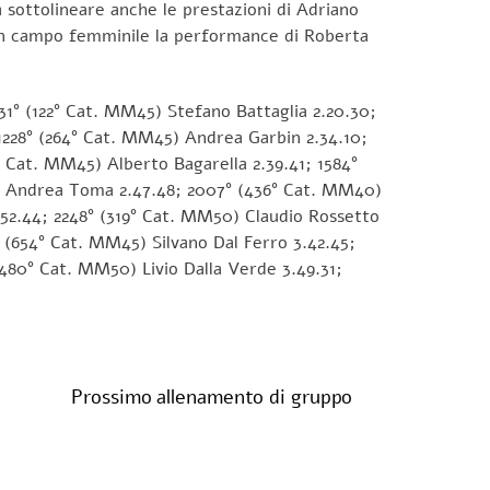
a sottolineare anche le prestazioni di Adriano
 in campo femminile la performance di Roberta
31° (122° Cat. MM45) Stefano Battaglia 2.20.30;
1228° (264° Cat. MM45) Andrea Garbin 2.34.10;
 Cat. MM45) Alberto Bagarella 2.39.41; 1584°
5) Andrea Toma 2.47.48; 2007° (436° Cat. MM40)
.52.44; 2248° (319° Cat. MM50) Claudio Rossetto
° (654° Cat. MM45) Silvano Dal Ferro 3.42.45;
(480° Cat. MM50) Livio Dalla Verde 3.49.31;
Prossimo allenamento di gruppo