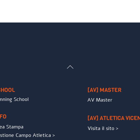
Back
To
Top
CHOOL
[AV] MASTER
nning School
AV Master
NFO
[AV] ATLETICA VICE
ea Stampa
Visita il sito >
stione Campo Atletica >