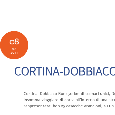
Skip
to
SOCIETÀ
N
content
08
06
2011
CORTINA-DOBBIACO 
Cortina-Dobbiaco Run: 30 km di scenari unici, Do
insomma viaggiare di corsa all’interno di una st
rappresentata: ben 23 casacche arancioni, su un lo