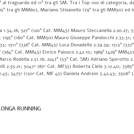
° al traguardo ed 11° tra gli SM. Tra i Top 100 di categoria, d
(65° tra gli MM60), Mariano Stivanello (79° tra gli MM50) ed
 1.54.18; 527° (120° Cat. MM45) Mauro Steccanella 2.20.27; 5
; 1195° (160° Cat. MM50) Mauro Giuseppe Pandocchi 2.33.31; 
3; 1511° (336° Cat. MM45) Luca Donadello 2.39.39; 1513° (337°
° (364° Cat. MM45) Enrico Paiusco 2.42.10; 1969° (429° MM4
Marco Rodella 2.51.16; 2247° (53° Cat. SM) Adriano Sperotto 2
li 2.55.21; 3047^ (87^ Cat. MF35) Roberta Cielo 3.12.40; 3385
.45; 3475^ (130^ Cat. MF 45) Daniela Andrein 3.42.45; 3506° 
LONGA RUNNING