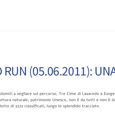
EWS
RUNNING
EVENTI
ISCRIZIONE GARE ED EVENTI
RUN (05.06.2011): UNA
lomiti a vegliare sul percorso, Tre Cime di Lavaredo a funger
ruttura naturale, patrimonio Unesco, non è da tutti e non è 
tto di 3572 classificati, lungo lo splendido tracciato.