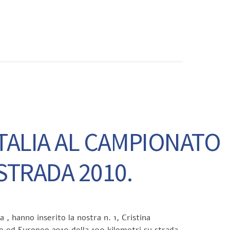
CONTATTI
ITALIA AL CAMPIONATO
STRADA 2010.
, hanno inserito la nostra n. 1, Cristina
le ed Europeo 2010 della 100 kilometri su strada,