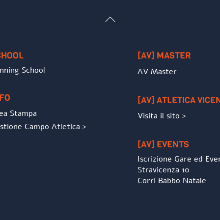
Back
To
Top
CHOOL
[AV] MASTER
nning School
AV Master
NFO
[AV] ATLETICA VICE
ea Stampa
Visita il sito >
stione Campo Atletica >
[AV] EVENTS
Iscrizione Gare ed Eve
Stravicenza 10
Corri Babbo Natale