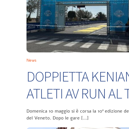
News
DOPPIETTA KENIA
ATLETI AV RUN A
Domenica 10 maggio si è corsa la 10ª edizione d
del Veneto. Dopo le gare […]