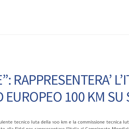
EWS
RUNNING
EVENTI
ISCRIZIONE GARE ED EVENTI
”: RAPPRESENTERA’ L’
 EUROPEO 100 KM SU 
ente tecnico Iuta della 100 km e la commissione tecnica Iuta 
ste alla Fidal per rappresentare l’Italia al Campionato Mondia