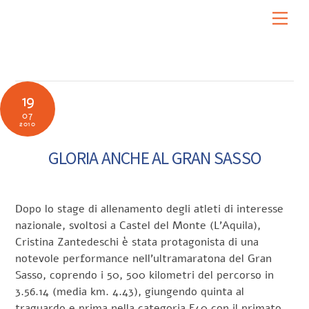
Skip
Men
to
content
19
07
2010
GLORIA ANCHE AL GRAN SASSO
Dopo lo stage di allenamento degli atleti di interesse
nazionale, svoltosi a Castel del Monte (L’Aquila),
Cristina Zantedeschi è stata protagonista di una
notevole performance nell’ultramaratona del Gran
Sasso, coprendo i 50, 500 kilometri del percorso in
3.56.14 (media km. 4.43), giungendo quinta al
traguardo e prima nella categoria F40 con il primato