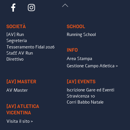
Back
Facebook
Instagram
To
Top
SOCIETÀ
SCHOOL
[AV] Run
Running School
Segreteria
Tesseramento Fidal 2026
INFO
Staff AV Run
Area Stampa
Direttivo
Gestione Campo Atletica >
[AV] MASTER
[AV] EVENTS
Iscrizione Gare ed Eventi
AV Master
Stravicenza 10
Corri Babbo Natale
[AV] ATLETICA
VICENTINA
Visita il sito >