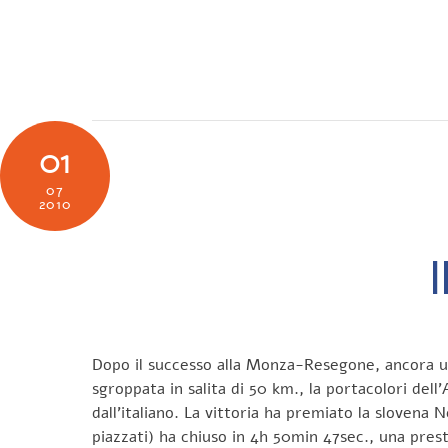
Skip
to
SOCIETÀ
N
content
01
07
2010
Dopo il successo alla Monza-Resegone, ancora un
sgroppata in salita di 50 km., la portacolori del
dall’italiano. La vittoria ha premiato la slovena
piazzati) ha chiuso in 4h 50min 47sec., una pres