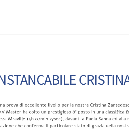
EWS
RUNNING
EVENTI
ISCRIZIONE GARE ED EVENTI
INSTANCABILE CRISTINA
a prova di eccellente livello per la nostra Cristina Zantede
l’AV Master ha colto un prestigioso 8° posto in una classifica
 Neza Mravlije (4h 07min 27sec), davanti a Paola Sanna ed alla
tazione che conferma il particolare stato di grazia della nost