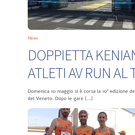
News
DOPPIETTA KENIA
ATLETI AV RUN A
Domenica 10 maggio si è corsa la 10ª edizione d
del Veneto. Dopo le gare […]