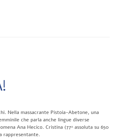
CONTATTI
!
schi. Nella massacrante Pistoia-Abetone, una
 femminile che parla anche lingue diverse
 romena Ana Hecico. Cristina (77^ assoluta su 650
ra rappresentante.