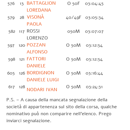
BATTAGLION
576
13
O 50F
03:04:45
LOREDANA
VISONÀ
579
28
40/49F
03:05:34
PAOLA
ROSSI
582
117
050M
03:07:07
LORENZO
POZZAN
597
120
O 50M
03:12:54
ALFONSO
FATTORI
598
121
O 50M
03:12:54
DANIELE
BORDIGNON
605
126
O 50M
03:16:44
DANIELE LUIGI
617
128
O 50M
03:24:31
NODARI IVAN
P.S. – A causa della mancata segnalazione della
società di appartenenza sul sito della corsa, qualche
nominativo può non comparire nell’elenco. Prego
inviarci segnalazione.