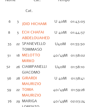
Nome Cat. Tempo
Cat.
6
3
U 40M
01:43:05
JDID HICHAM
ECH CHAFAI
8
5
U 40M
01:44:57
ABDELOUAHED
SPANEVELLO
35
22
U40M
01:55:50
TOMMASO
MELOTTO
51
18
40/49M
01:58:02
MIRKO
52
CIAMPANELLI
26
U40M
01:58:10
GIACOMO
GIRARDI
56
28
U 40M
01:58:41
MAURIZIO
TOMA
59
22
40/49M
01:59:28
MAURIZIO
MARIGA
76
29
40/49M
02:03:24
LORENZO