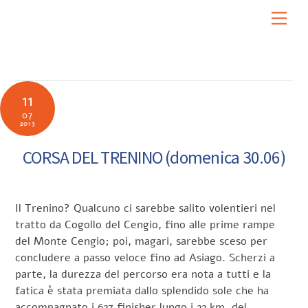
Skip
Men
to
content
11
07
2013
CORSA DEL TRENINO (domenica 30.06)
Il Trenino? Qualcuno ci sarebbe salito volentieri nel
tratto da Cogollo del Cengio, fino alle prime rampe
del Monte Cengio; poi, magari, sarebbe sceso per
concludere a passo veloce fino ad Asiago. Scherzi a
parte, la durezza del percorso era nota a tutti e la
fatica è stata premiata dallo splendido sole che ha
accompagnato i 627 finisher lungo i 22 km. del