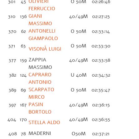
OLIVIERI
301
45
O 50M
02:26:46
FERRUCCIO
GIANI
310
136
40/49M
02:27:23
MASSIMO
ANTONELLI
370
62
O 50M
02:33:14
GIAMPAOLO
371
63
O 50M
02:33:30
VISONÀ LUIGI
ZAPPIA
377
159
40/49M
02:33:58
MASSIMO
CAPRARO
382
124
U 40M
02:34:32
ANTONIO
SCARPATO
389
69
O 50M
02:35:47
MIRCO
PASIN
397
167
40/49M
02:36:15
BORTOLO
404
170
40/49M
02:36:55
STELLA ALDO
MADERNI
408
78
O50M
02:37:21