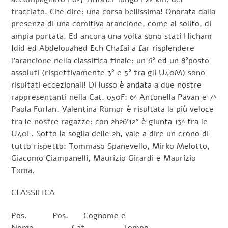
tracciato. Che dire: una corsa bellissima! Onorata dalla
presenza di una comitiva arancione, come al solito, di
ampia portata. Ed ancora una volta sono stati Hicham
Idid ed Abdelouahed Ech Chafai a far risplendere
l’arancione nella classifica finale: un 6° ed un 8°posto
assoluti (rispettivamente 3° e 5° tra gli U40M) sono
risultati eccezionali! Di lusso è andata a due nostre
rappresentanti nella Cat. o50F: 6^ Antonella Pavan e 7^
Paola Furlan. Valentina Rumor è risultata la più veloce
tra le nostre ragazze: con 2h26’12” è giunta 13^ tra le
U40F. Sotto la soglia delle 2h, vale a dire un crono di
tutto rispetto: Tommaso Spanevello, Mirko Melotto,
Giacomo Ciampanelli, Maurizio Girardi e Maurizio
Toma.
CLASSIFICA
Pos. Pos. Cognome e