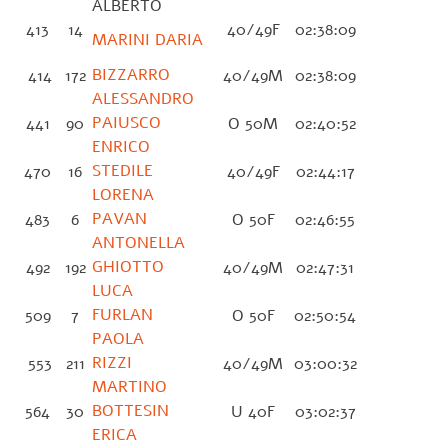
ALBERTO
413
14
40/49F
02:38:09
MARINI DARIA
BIZZARRO
414
172
40/49M
02:38:09
ALESSANDRO
PAIUSCO
441
90
O 50M
02:40:52
ENRICO
STEDILE
470
16
40/49F
02:44:17
LORENA
PAVAN
483
6
O 50F
02:46:55
ANTONELLA
GHIOTTO
492
192
40/49M
02:47:31
LUCA
FURLAN
509
7
O 50F
02:50:54
PAOLA
RIZZI
553
211
40/49M
03:00:32
MARTINO
BOTTESIN
564
30
U 40F
03:02:37
ERICA