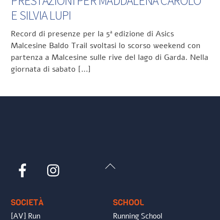
PRESTAZIONI PER MADDALENA CAROLO
E SILVIA LUPI
Record di presenze per la 5ª edizione di Asics
Malcesine Baldo Trail svoltasi lo scorso weekend con
partenza a Malcesine sulle rive del lago di Garda. Nella
giornata di sabato […]
Back
Facebook
Instagram
To
Top
SOCIETÀ
SCHOOL
[AV] Run
Running School