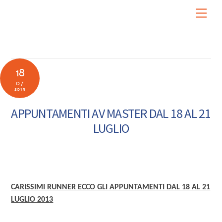
Skip
Men
to
content
18
07
2013
APPUNTAMENTI AV MASTER DAL 18 AL 21
LUGLIO
CARISSIMI RUNNER ECCO GLI APPUNTAMENTI DAL 18 AL 21
LUGLIO 2013