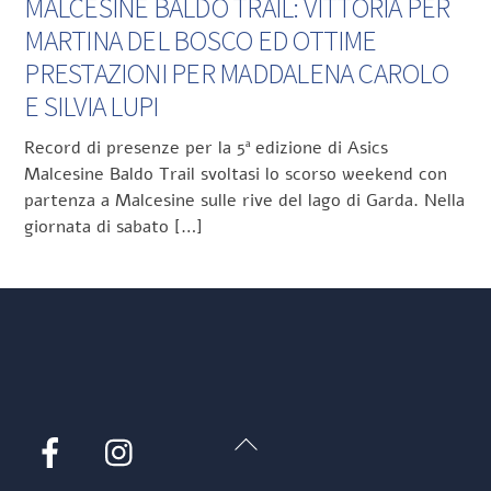
MALCESINE BALDO TRAIL: VITTORIA PER
MARTINA DEL BOSCO ED OTTIME
PRESTAZIONI PER MADDALENA CAROLO
E SILVIA LUPI
Record di presenze per la 5ª edizione di Asics
Malcesine Baldo Trail svoltasi lo scorso weekend con
partenza a Malcesine sulle rive del lago di Garda. Nella
giornata di sabato […]
Back
Facebook
Instagram
To
Top