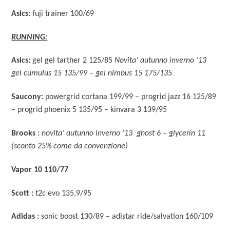
Asics:
fuji trainer 100/69
RUNNING:
Asics:
gel gel tarther 2 125/85
Novita’ autunno inverno ’13
gel cumulus 15 135/99 – gel nimbus 15 175/135
Saucony:
powergrid cortana 199/99 – progrid jazz 16 125/89
– progrid phoenix 5 135/95 – kinvara 3 139/95
Brooks :
novita’ autunno inverno ‘13 ghost 6 – glycerin 11
(sconto 25% come da convenzione)
Vapor 10 110/77
Scott :
t2c evo 135,9/95
Adidas :
sonic boost 130/89 – adistar ride/salvation 160/109