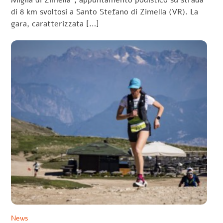
Miglia di Zimella”, appuntamento podistico su strada
di 8 km svoltosi a Santo Stefano di Zimella (VR). La
gara, caratterizzata […]
News