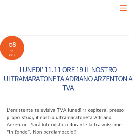
Skip
Men
to
content
08
11
2013
LUNEDI’ 11.11 ORE 19 IL NOSTRO
ULTRAMARATONETA ADRIANO ARZENTON A
TVA
L’emittente televisiva TVA lunedì 11 ospiterà, presso i
propri studi, il nostro ultramaratoneta Adriano
Arzenton. Sarà intervistato durante la trasmissione
“In fondo”. Non perdiamocelo!!