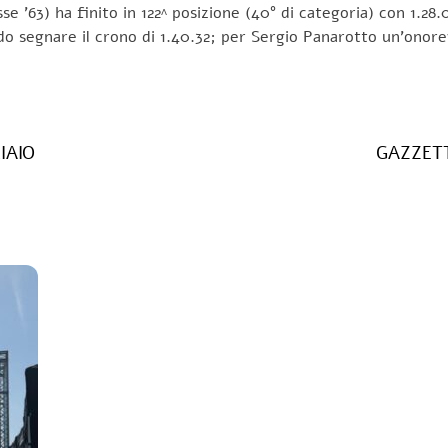
 ’63) ha finito in 122^ posizione (40° di categoria) con 1.28.
ndo segnare il crono di 1.40.32; per Sergio Panarotto un’onorev
IAIO
GAZZETT