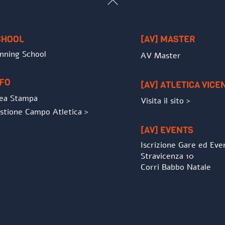
To
Top
CHOOL
[AV] MASTER
nning School
AV Master
NFO
[AV] ATLETICA VICE
ea Stampa
Visita il sito >
stione Campo Atletica >
[AV] EVENTS
Iscrizione Gare ed Eve
Stravicenza 10
Corri Babbo Natale