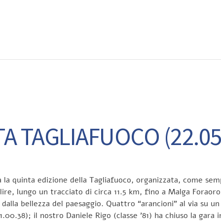
EWS
RUNNING
EVENTI
ISCRIZIONE GARE ED EVENTI
A TAGLIAFUOCO (22.05
a la quinta edizione della Tagliafuoco, organizzata, come sem
ire, lungo un tracciato di circa 11.5 km, fino a Malga Foraoro;
alla bellezza del paesaggio. Quattro “arancioni” al via su un 
1.00.38); il nostro Daniele Rigo (classe ’81) ha chiuso la gara i