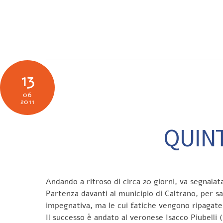
Skip
to
SOCIETÀ
N
content
13
06
2011
QUINT
Andando a ritroso di circa 20 giorni, va segnalat
Partenza davanti al municipio di Caltrano, per sal
impegnativa, ma le cui fatiche vengono ripagate d
Il successo è andato al veronese Isacco Piubelli (