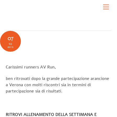
Skip
Men
to
content
07
10
2013
Carissimi runners AV Run,
ben ritrovati dopo la grande partecipazione arancione
a Verona con molti riscontri sia in termini di
partecipazione sia di risultati.
RITROVI ALLENAMENTO DELLA SETTIMANA E