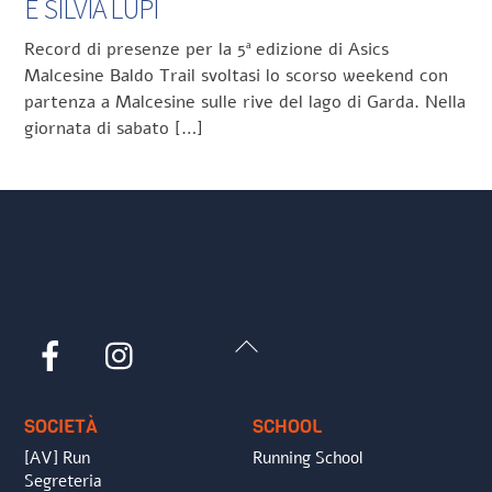
E SILVIA LUPI
Record di presenze per la 5ª edizione di Asics
Malcesine Baldo Trail svoltasi lo scorso weekend con
partenza a Malcesine sulle rive del lago di Garda. Nella
giornata di sabato […]
Back
Facebook
Instagram
To
Top
SOCIETÀ
SCHOOL
[AV] Run
Running School
Segreteria