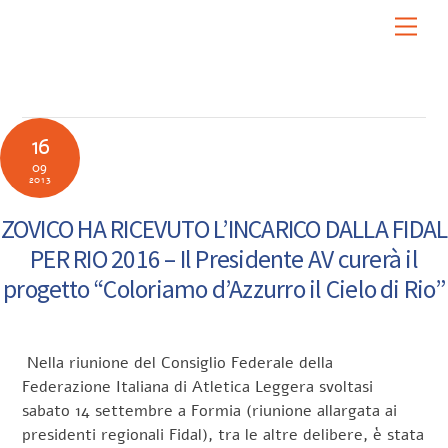
Skip
Men
to
content
16
09
2013
ZOVICO HA RICEVUTO L’INCARICO DALLA FIDAL
PER RIO 2016 – Il Presidente AV curerà il
progetto “Coloriamo d’Azzurro il Cielo di Rio”
Nella riunione del Consiglio Federale della
Federazione Italiana di Atletica Leggera svoltasi
sabato 14 settembre a Formia (riunione allargata ai
presidenti regionali Fidal), tra le altre delibere, è stata