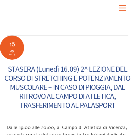
Skip
Men
to
content
16
09
2013
STASERA (Lunedì 16.09) 2^ LEZIONE DEL
CORSO DI STRETCHING E POTENZIAMENTO
MUSCOLARE – IN CASO DI PIOGGIA, DAL
RITROVO AL CAMPO DI ATLETICA,
TRASFERIMENTO AL PALASPORT
Dalle 19:00 alle 20:00, al Campo di Atletica di Vicenza,
seconda serata del corso breve in tre lezioni dedicato