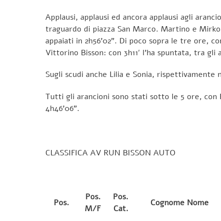
Applausi, applausi ed ancora applausi agli arancio
traguardo di piazza San Marco. Martino e Mirko (p
appaiati in 2h56’02”. Di poco sopra le tre ore, c
Vittorino Bisson: con 3h11′ l’ha spuntata, tra gli
Sugli scudi anche Lilia e Sonia, rispettivamente 
Tutti gli arancioni sono stati sotto le 5 ore, con
4h46’06”.
CLASSIFICA AV RUN BISSON AUTO
Pos.
Pos.
Pos.
Cognome Nome
M/F
Cat.