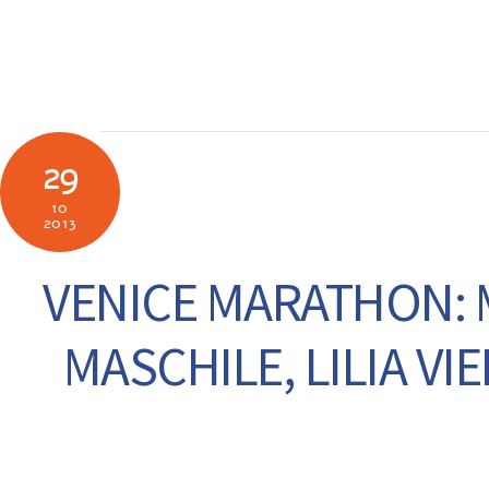
Skip
to
SOCIETÀ
N
content
29
10
2013
VENICE MARATHON: 
MASCHILE, LILIA VI