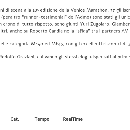
ni di scena alla 28^ edizione della Venice Marathon. 37 gli iscr
eraltro “runner-testimonial” dell’Admo) sono stati gli unici 
on crono di tutto rispetto, sono giunti Yuri Zugolaro, Giambe
 altri, anche su Roberto Candia nella “sfida” tra i partners A
nelle categoria MF40 ed MF45, con gli eccellenti riscontri di 3
 Rodolfo Graziani, cui vanno gli stessi elogi dispensati ai prim
Cat.
Tempo
RealTime