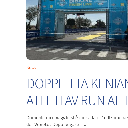
News
DOPPIETTA KENIA
ATLETI AV RUN A
Domenica 10 maggio si è corsa la 10ª edizione d
del Veneto. Dopo le gare […]