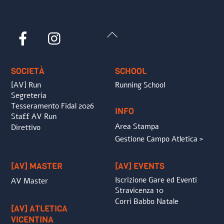
Back
Facebook
Instagram
To
Top
SOCIETÀ
SCHOOL
[AV] Run
Running School
Segreteria
Tesseramento Fidal 2026
INFO
Staff AV Run
Area Stampa
Direttivo
Gestione Campo Atletica >
[AV] MASTER
[AV] EVENTS
Iscrizione Gare ed Eventi
AV Master
Stravicenza 10
Corri Babbo Natale
[AV] ATLETICA
VICENTINA