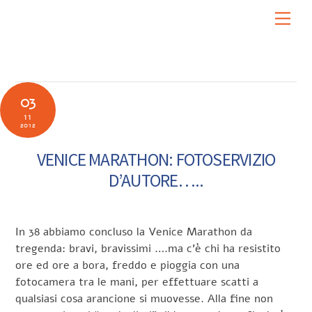
Skip
Men
to
content
03
11
2012
VENICE MARATHON: FOTOSERVIZIO
D’AUTORE…..
In 38 abbiamo concluso la Venice Marathon da
tregenda: bravi, bravissimi ….ma c’è chi ha resistito
ore ed ore a bora, freddo e pioggia con una
fotocamera tra le mani, per effettuare scatti a
qualsiasi cosa arancione si muovesse. Alla fine non