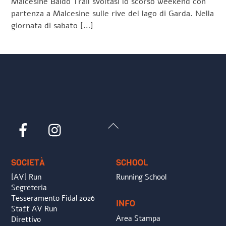
Malcesine Baldo Trail svoltasi lo scorso weekend con
partenza a Malcesine sulle rive del lago di Garda. Nella
giornata di sabato […]
Back
Facebook
Instagram
To
Top
SOCIETÀ
SCHOOL
[AV] Run
Running School
Segreteria
Tesseramento Fidal 2026
INFO
Staff AV Run
Area Stampa
Direttivo