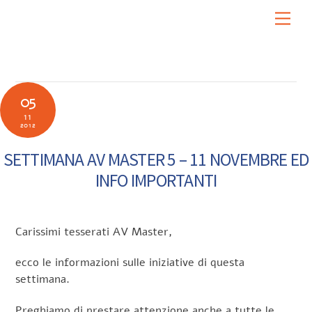
Skip
Men
to
content
05
11
2012
SETTIMANA AV MASTER 5 – 11 NOVEMBRE ED
INFO IMPORTANTI
Carissimi tesserati AV Master,
ecco le informazioni sulle iniziative di questa
settimana.
Preghiamo di prestare attenzione anche a tutte le