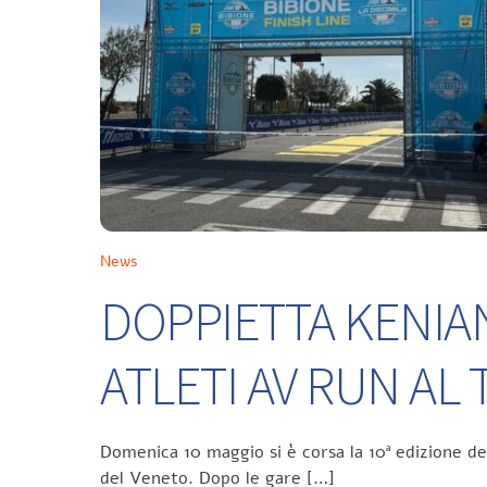
News
DOPPIETTA KENIA
ATLETI AV RUN A
Domenica 10 maggio si è corsa la 10ª edizione d
del Veneto. Dopo le gare […]