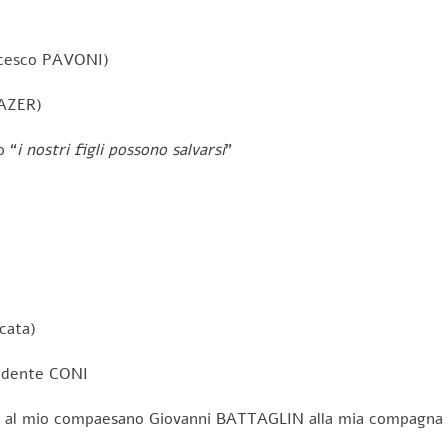
ncesco PAVONI)
WAZER)
o “
i nostri figli possono salvarsi
”
cata)
sidente CONI
NI al mio compaesano Giovanni BATTAGLIN alla mia compagn