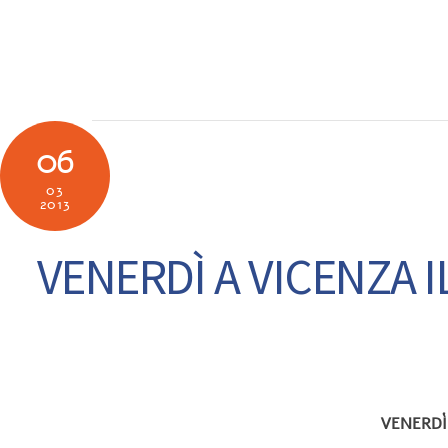
Skip
to
SOCIETÀ
N
content
06
03
2013
VENERDÌ A VICENZA I
VENERDÌ