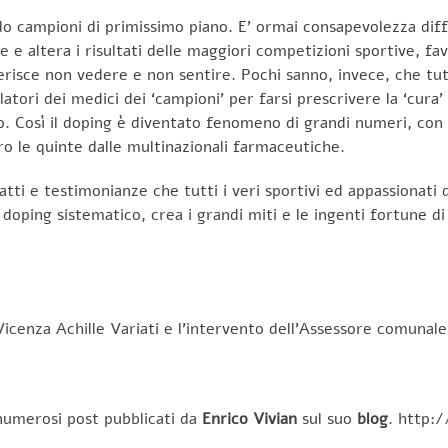
o campioni di primissimo piano. E’ ormai consapevolezza diffus
ce e altera i risultati delle maggiori competizioni sportive, f
erisce non vedere e non sentire. Pochi sanno, invece, che tut
ulatori dei medici dei ‘campioni’ per farsi prescrivere la ‘cur
tolo. Così il doping è diventato fenomeno di grandi numeri, con
ro le quinte dalle multinazionali farmaceutiche.
atti e testimonianze che tutti i veri sportivi ed appassiona
doping sistematico, crea i grandi miti e le ingenti fortune di 
i Vicenza Achille Variati e l’intervento dell’Assessore comunal
numerosi post pubblicati da
Enrico Vivian
sul suo
blog
. http:/