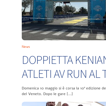
News
DOPPIETTA KENIA
ATLETI AV RUN A
Domenica 10 maggio si è corsa la 10ª edizione d
del Veneto. Dopo le gare […]