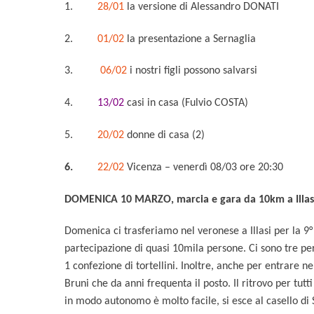
1.
28/01
la versione di Alessandro DONATI
2.
01/02
la presentazione a Sernaglia
3.
06/02
i nostri figli possono salvarsi
4.
13/02
casi in casa (Fulvio COSTA)
5.
20/02
donne di casa (2)
6.
22/02
Vicenza – venerdì 08/03 ore 20:30
DOMENICA 10 MARZO, marcia e gara da 10km a Illasi
Domenica ci trasferiamo nel veronese a Illasi per la 9° 
partecipazione di quasi 10mila persone. Ci sono tre perc
1 confezione di tortellini. Inoltre, anche per entrare 
Bruni che da anni frequenta il posto. Il ritrovo per tutt
in modo autonomo è molto facile, si esce al casello di S