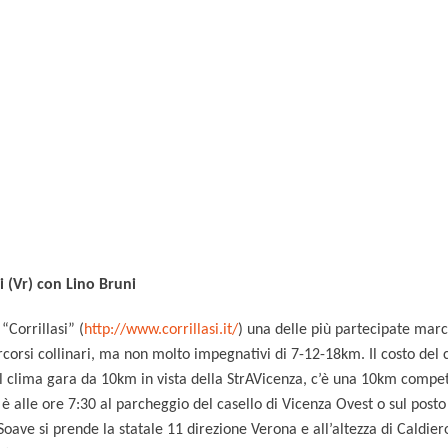
 (Vr) con Lino Bruni
“Corrillasi” (
http://www.corrillasi.it/
) una delle più partecipate marc
orsi collinari, ma non molto impegnativi di 7-12-18km. Il costo del ca
nel clima gara da 10km in vista della StrAVicenza, c’è una 10km competi
i è alle ore 7:30 al parcheggio del casello di Vicenza Ovest o sul posto
oave si prende la statale 11 direzione Verona e all’altezza di Caldiero