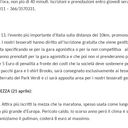
 l’ora, non più di 40 minuti. Iscrizioni e prenotazioni entro giovedì sera
3311 – 366/3570331.
, l’evento più importante d’Italia sulla distanza dei 10km, promosso
 nostri tesserati hanno diritto all’iscrizione gratuita che viene gestita
ta specificando se per la gara agonistica o per la non competitiva ai 
no prenotati per la gara agonistica e che poi non vi prenderanno pa
 5 Euro di penalità a fronte dei costi che la società deve sostenere p
hip, pacchi gara e t-shirt Brooks, sarà consegnato esclusivamente ai te
errato del Park Verdi e ci sarà apposita area per i nostri tesserati ges
ZA (21 aprile):
Attira più iscritti la mezza che la maratona, spesso usata come lungo.
ta più grande d’Europa. Pericolo caldo, lo scorso anno però il clima è
nizziamo il pullman, costerà 8 euro al massimo.