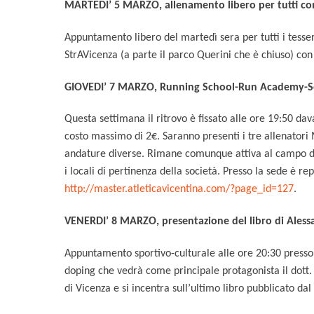
MARTEDI’ 5 MARZO, allenamento libero per tutti co
Appuntamento libero del martedì sera per tutti i tesser
StrAVicenza (a parte il parco Querini che è chiuso) con
GIOVEDI’ 7 MARZO, Running School-Run Academy-Se
Questa settimana il ritrovo è fissato alle ore 19:50 d
costo massimo di 2€. Saranno presenti i tre allenatori 
andature diverse. Rimane comunque attiva al campo di at
i locali di pertinenza della società. Presso la sede è re
http://master.atleticavicentina.com/?page_id=127
.
VENERDI’ 8 MARZO, presentazione del libro di Aless
Appuntamento sportivo-culturale alle ore 20:30 presso
doping che vedrà come principale protagonista il dott. 
di Vicenza e si incentra sull’ultimo libro pubblicato dal