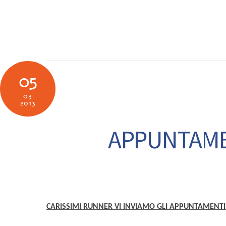
Skip
to
SOCIETÀ
N
content
05
03
2013
APPUNTAMEN
CARISSIMI RUNNER VI INVIAMO GLI APPUNTAMENTI