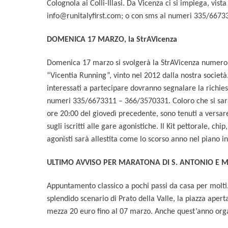
Colognola ai Colli-Illasi. Da Vicenza ci si impiega, vista
info@runitalyfirst.com; o con sms ai numeri 335/667
DOMENICA 17 MARZO, la StrAVicenza
Domenica 17 marzo si svolgerà la StrAVicenza numero 13
“Vicentia Running”, vinto nel 2012 dalla nostra società. I
interessati a partecipare dovranno segnalare la richies
numeri 335/6673311 – 366/3570331. Coloro che si saran
ore 20:00 del giovedì precedente, sono tenuti a versare
sugli iscritti alle gare agonistiche. Il Kit pettorale, c
agonisti sarà allestita come lo scorso anno nel piano int
ULTIMO AVVISO PER MARATONA DI S. ANTONIO E MEZ
Appuntamento classico a pochi passi da casa per molti. 
splendido scenario di Prato della Valle, la piazza aper
mezza 20 euro fino al 07 marzo. Anche quest’anno orga