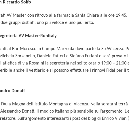
n Riccardo Solfo
ati AV Master con ritrovo alla farmacia Santa Chiara alle ore 19:45. 
 due gruppi distinti, uno più veloce e uno più lento.
greteria AV Master-Runitaly
avanti al Bar Moresco in Campo Marzo da dove parte la StrAVicenza. Pe
Michela Zorzanello, Daniele Fattori e Stefano Furlani e sarà provato i
letica di via Rosmini la segreteria nel solito orario 19:00 – 21:00 e 
peribile anche il vestiario e si possono effettuare i rinnovi Fidal per 
andro Donati
 l’Aula Magna dell’Istituto Montagna di Vicenza. Nella serata si ter
Alessandro Donati, il medico italiano più sensibile sull’argomento. L’
 relatore. Sull’argomento interessanti i post del blog di Enrico Vivian (