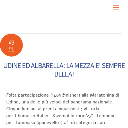
Skip
Men
to
content
23
09
2012
UDINE ED ALBARELLA: LA MEZZA E’ SEMPRE
BELLA!
Folta partecipazione (1485 finisher) alla Maratonina di
Udine, una delle più veloci del panorama nazionale.
Cinque keniani ai primi cinque posti; vittoria
per Chomesin Robert Kwemoi in 1h00’23”. Tempone
per Tommaso Spanevello (10° di categoria con