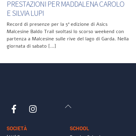
PRESTAZIONI PER MADDALENA CAROLO
E SILVIA LUPI
Record di presenze per la 5ª edizione di Asics
Malcesine Baldo Trail svoltasi lo scorso weekend con
partenza a Malcesine sulle rive del lago di Garda. Nella
giornata di sabato […]
Back
Facebook
Instagram
To
Top
SOCIETÀ
SCHOOL