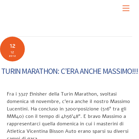
Skip
Men
to
content
12
12
2012
TURIN MARATHON: C’ERA ANCHE MASSIMO!!!
Fra i 3327 finisher della Turin Marathon, svoltasi
domenica 18 novembre, c’era anche il nostro Massimo
Lucentini. Ha concluso in 3200^posizione (516° tra gli
MM40) con il tempo di 4h56’48”. E bravo Massimo a
rappresentarci quella domenica in cui i masterini di
Atletica Vicentina Bisson Auto erano sparsi su diversi
campi di gara.