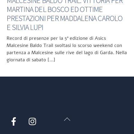
MALCESINE BALDO TRAIL: VITTORIA PER
MARTINA DEL BOSCO ED OTTIME
PRESTAZIONI PER MADDALENA CAROLO
E SILVIA LUPI
Record di presenze per la 5ª edizione di Asics
Malcesine Baldo Trail svoltasi lo scorso weekend con
partenza a Malcesine sulle rive del lago di Garda. Nella
giornata di sabato […]
Back
Facebook
Instagram
To
Top