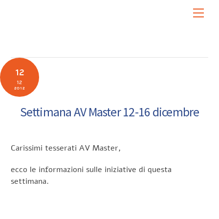
Skip
Men
to
content
12
12
2012
Settimana AV Master 12-16 dicembre
Carissimi tesserati AV Master,
ecco le informazioni sulle iniziative di questa
settimana.