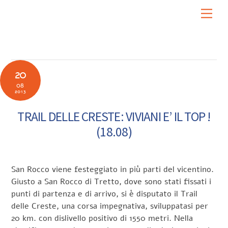
Skip
Men
to
content
20
08
2013
TRAIL DELLE CRESTE: VIVIANI E’ IL TOP !
(18.08)
San Rocco viene festeggiato in più parti del vicentino.
Giusto a San Rocco di Tretto, dove sono stati fissati i
punti di partenza e di arrivo, si è disputato il Trail
delle Creste, una corsa impegnativa, sviluppatasi per
20 km. con dislivello positivo di 1550 metri. Nella