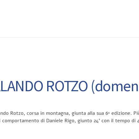
EWS
RUNNING
EVENTI
ISCRIZIONE GARE ED EVENTI
LANDO ROTZO (domenic
ando Rotzo, corsa in montagna, giunta alla sua 6^ edizione. P
l comportamento di Daniele Rigo, giunto 24’ con il tempo di 4