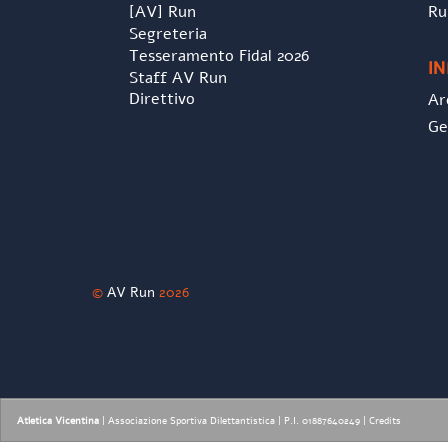
[AV] Run
Ru
Segreteria
Tesseramento Fidal 2026
I
Staff AV Run
Direttivo
Ar
Ge
©
AV Run
2026
Atletica Vicentina
| Associazione Sportiva Dilettantistica | P.I. 01887640249 |
Credits