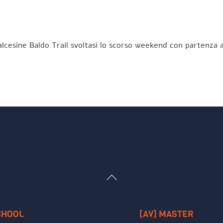
lcesine Baldo Trail svoltasi lo scorso weekend con partenza a
Back
To
Top
CHOOL
[AV] MASTER