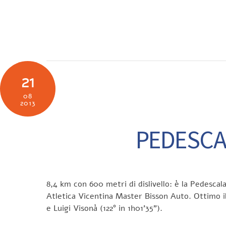
Skip
to
SOCIETÀ
N
content
21
08
2013
PEDESCA
8,4 km con 600 metri di dislivello: è la Pedescal
Atletica Vicentina Master Bisson Auto. Ottimo i
e Luigi Visonà (122° in 1h01’35”).