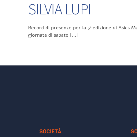
SILVIA LUPI
Record di presenze per la 5ª edizione di Asics Ma
giornata di sabato […]
SOCIETÀ
S