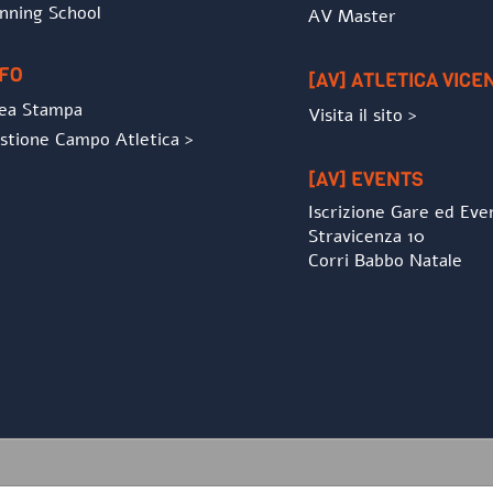
nning School
AV Master
NFO
[AV] ATLETICA VICE
ea Stampa
Visita il sito >
stione Campo Atletica >
[AV] EVENTS
Iscrizione Gare ed Eve
Stravicenza 10
Corri Babbo Natale