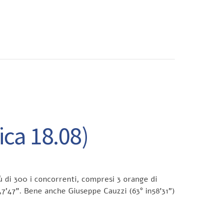
CONTATTI
a 18.08)
iù di 300 i concorrenti, compresi 3 orange di
7’47”. Bene anche Giuseppe Cauzzi (63° in58’31”)