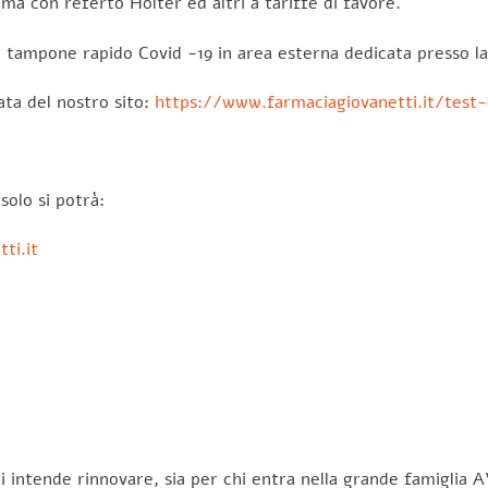
ma con referto Holter ed altri a tariffe di favore.
il tampone rapido Covid -19 in area esterna dedicata presso l
ata del nostro sito:
https://www.farmaciagiovanetti.it/test
solo si potrà:
ti.it
i intende rinnovare, sia per chi entra nella grande famiglia A