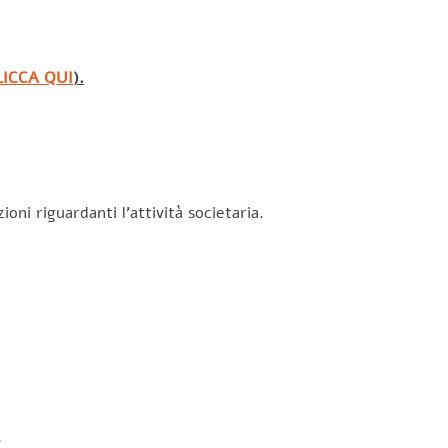
LICCA QUI
).
oni riguardanti l’attività societaria.
.