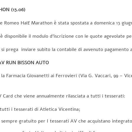
ON (13.06)
etta e Romeo Half Marathon è stata spostata a domenica 13 gi
è disponibile il modulo d’iscrizione con le quote agevolate pe
, si prega inviare subito la contabile di avvenuto pagamento 
AV RUN BISSON AUTO
a Farmacia Giovanetti ai Ferrovieri (Via G. Vaccari, 99 – Vic
V Card che viene annualmente rilasciata a tutti i tesserati:
utti i tesserati di Atletica Vicentina;
empre gratuito per I tesserati AV che acquistano integratori