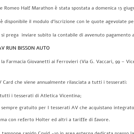
etta e Romeo Half Marathon è stata spostata a domenica 13 gi
è disponibile il modulo d’iscrizione con le quote agevolate pe
, si prega inviare subito la contabile di avvenuto pagamento 
AV RUN BISSON AUTO
a Farmacia Giovanetti ai Ferrovieri (Via G. Vaccari, 99 – Vic
V Card che viene annualmente rilasciata a tutti i tesserati:
utti i tesserati di Atletica Vicentina;
empre gratuito per I tesserati AV che acquistano integratori
ma con referto Holter ed altri a tariffe di favore.
il tampone rapido Covid -19 in area esterna dedicata presso l