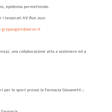
ugno, epidemia permettendo.
r i tesserati AV Run 2021.
a
gruppogare@avrun.it
enza), una collaborazione atta a sostenere ed a
 per lo sport presso la Farmacia Giovanetti ;
a Farmacia