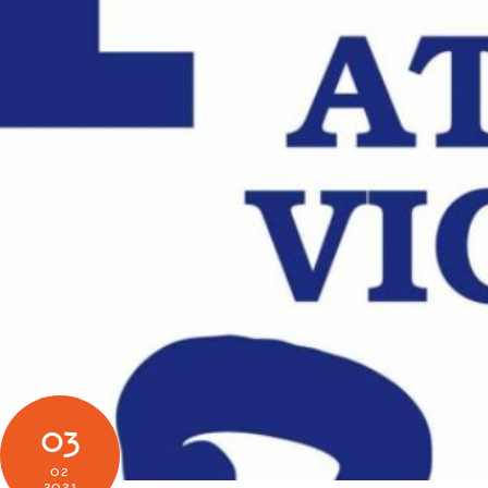
03
02
2021