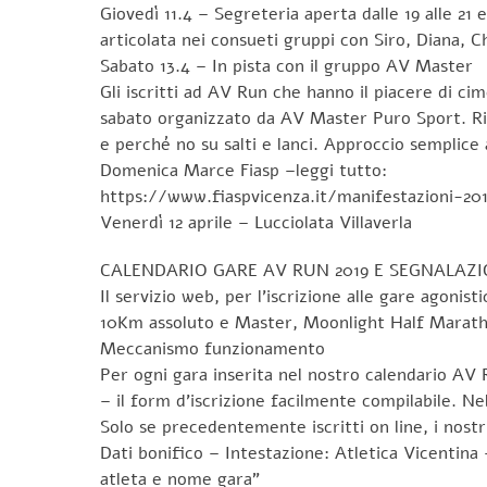
Giovedì 11.4 – Segreteria aperta dalle 19 alle 21 
articolata nei consueti gruppi con Siro, Diana,
Sabato 13.4 – In pista con il gruppo AV Master
Gli iscritti ad AV Run che hanno il piacere di cime
sabato organizzato da AV Master Puro Sport. Ritro
e perché no su salti e lanci. Approccio semplice
Domenica Marce Fiasp –leggi tutto:
https://www.fiaspvicenza.it/manifestazioni-20
Venerdì 12 aprile – Lucciolata Villaverla
CALENDARIO GARE AV RUN 2019 E SEGNALAZI
Il servizio web, per l’iscrizione alle gare agonis
10Km assoluto e Master, Moonlight Half Maratho
Meccanismo funzionamento
Per ogni gara inserita nel nostro calendario AV 
– il form d’iscrizione facilmente compilabile. Ne
Solo se precedentemente iscritti on line, i nost
Dati bonifico – Intestazione: Atletica Vicentin
atleta e nome gara”