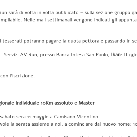
un sarà di volta in volta pubblicato – sulla sezione gruppo g
ompilabile. Nelle mail settimanali vengono indicati gli appun
ri tesserati potranno pagare la quota pettorale passando in se
 – Servizi AV Run, presso Banca Intesa San Paolo,
Iban
: IT79
on l’iscrizione.
ionale individuale 10Km assoluto e Master
à sabato sera 11 maggio a Camisano Vicentino.
vole la serata assieme a noi, a cominciare dal nuovo nome: 1