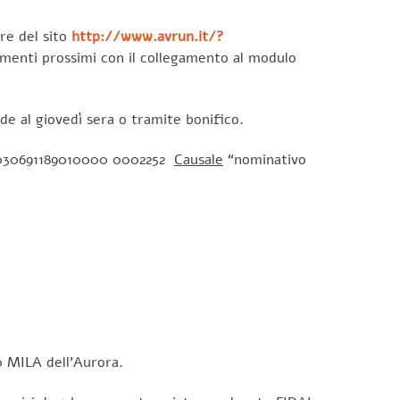
are del sito
http://www.avrun.it/?
tamenti prossimi con il collegamento al modulo
de al giovedì sera o tramite bonifico.
J030691189010000 0002252
Causale
“nominativo
0 MILA dell’Aurora.