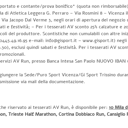
riportato e contante/prova bonifico* (quota non rimborsabile)
 di Atletica Leggera G. Perraro – Via Rosmini 8 – Vicenza il 
Via Jacopo Dal Verme 3, negli orari di apertura del negozio d
ati e festività; – Per i tesserati AV sconto 25% calzature e 2
ncoli del produttore. Scontistiche non cumulabili con altre ini
: 0445.49.16.95 e-mail: info@gisport.it – www.gisport.it) negli
.30), esclusi quindi sabati e festività. Per i tesserati AV sc
promozionali.
– Servizi AV Run, presso Banca Intesa San Paolo NUOVO IBAN (
aggiungere la Sede/Puro Sport Vicenza/Gi Sport Trissino duran
smissione via mail della documentazione.
iche riservato ai tesserati AV Run, è disponibile per:
10 Mila d
on, Trieste Half Marathon, Cortina Dobbiaco Run, Cansiglio 