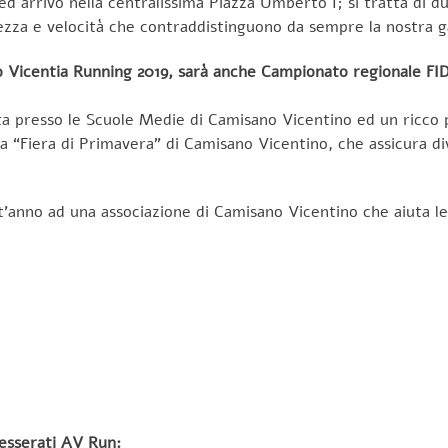
 arrivo nella centralissima Piazza Umberto I; si tratta di d
lezza e velocità che contraddistinguono da sempre la nostra g
o Vicentia Running 2019, sarà anche Campionato regionale FID
ata presso le Scuole Medie di Camisano Vicentino ed un ricco 
a “Fiera di Primavera” di Camisano Vicentino, che assicura di
est’anno ad una associazione di Camisano Vicentino che aiuta l
 tesserati AV Run: