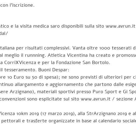
on l’iscrizione.
ico e la visita medica saro disponibili sulla sito www.avrun.i
dal/
taliana per risultati complessivi. Vanta oltre 1000 tesserati
 al meglio il runnning. Atletica Vicentina ha creato e promos
a CorriXVicenza e per la Fondazione San Bortolo.
 il tesseramento. Buoni Despar:
re 10 Euro su 50 di spesa); ne sono previsti di ulteriori per ch
ontinuo allargamento e aggiornamento che partono dalle esige
rzignano), materiali sportivi presso Puro Sport e Gi Sport
 convenzioni sono esplicitate sul sito www.avrun.it / sezione 
Vicenza 10km 2019 (17 marzo 2019), alla StrArzignano 2019 e a
pettorali e trasferte organizzate in base al calendario soci