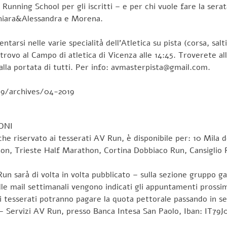
e Running School per gli iscritti – e per chi vuole fare la sera
 Chiara&Alessandra e Morena.
ntarsi nelle varie specialità dell’Atletica su pista (corsa, salt
vo al Campo di atletica di Vicenza alle 14:45. Troverete alle
 alla portata di tutti. Per info: avmasterpista@gmail.com.
19/archives/04-2019
ONI
tiche riservato ai tesserati AV Run, è disponibile per: 10 Mila
n, Trieste Half Marathon, Cortina Dobbiaco Run, Cansiglio R
Run sarà di volta in volta pubblicato – sulla sezione gruppo 
lle mail settimanali vengono indicati gli appuntamenti prossim
ri tesserati potranno pagare la quota pettorale passando in se
a – Servizi AV Run, presso Banca Intesa San Paolo, Iban: IT7