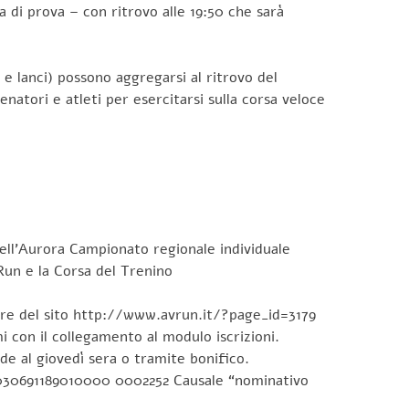
ta di prova – con ritrovo alle 19:50 che sarà
i e lanci) possono aggregarsi al ritrovo del
natori e atleti per esercitarsi sulla corsa veloce
 dell’Aurora Campionato regionale individuale
un e la Corsa del Trenino
gare del sito http://www.avrun.it/?page_id=3179
i con il collegamento al modulo iscrizioni.
de al giovedì sera o tramite bonifico.
9J030691189010000 0002252 Causale “nominativo