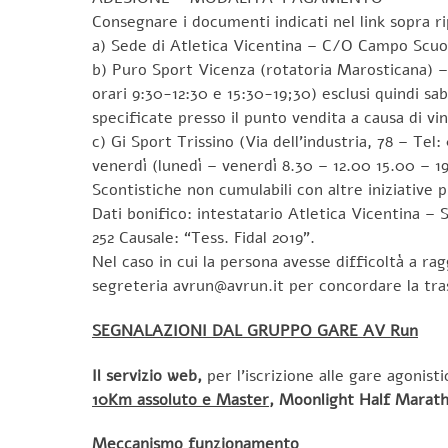
Consegnare i documenti indicati nel link sopra 
a) Sede di Atletica Vicentina – C/O Campo Scuola
b) Puro Sport Vicenza (rotatoria Marosticana) – 
orari 9:30-12:30 e 15:30-19;30) esclusi quindi sab
specificate presso il punto vendita a causa di vi
c) Gi Sport Trissino (Via dell’industria, 78 – Tel
venerdì (lunedì – venerdì 8.30 – 12.00 15.00 – 19
Scontistiche non cumulabili con altre iniziative 
Dati bonifico: intestatario Atletica Vicentina 
252 Causale: “Tess. Fidal 2019”.
Nel caso in cui la persona avesse difficoltà a r
segreteria avrun@avrun.it per concordare la tra
SEGNALAZIONI DAL GRUPPO GARE AV Run
Il servizio web,
per l’iscrizione alle gare agonist
10Km assoluto e Master
, Moonlight Half Marath
Meccanismo funzionamento