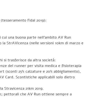
t (tesseramento Fidal 2019):
 di cui una buona parte nell’ambito AV Run
so la StrAVicenza (nelle versioni 10km di marzo e
i si trasferisce da altra società:
nze del runner per visita medica e fisioterapia
 (sconti 25% calzature e 20% abbigliamento),
AV Card. Scontistiche applicabili solo dietro
lla Stravicenza 21km 2019.
ale; pettorali che AV Run ottiene sempre a