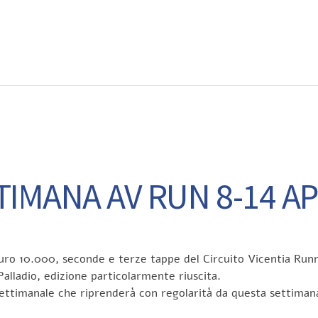
EWS
RUNNING
EVENTI
ISCRIZIONE GARE ED EVENTI
TIMANA AV RUN 8-14 AP
 Puro 10.000, seconde e terze tappe del Circuito Vicentia Run
ladio, edizione particolarmente riuscita.
 settimanale che riprenderà con regolarità da questa settiman