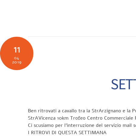
Skip
to
SOCIETÀ
N
content
11
04
2019
SET
Ben ritrovati a cavallo tra la StrArzignano e la
StrAVicenza 10km Trofeo Centro Commerciale Pal
Ci scusiamo per l’interruzione del servizio mail
I RITROVI DI QUESTA SETTIMANA