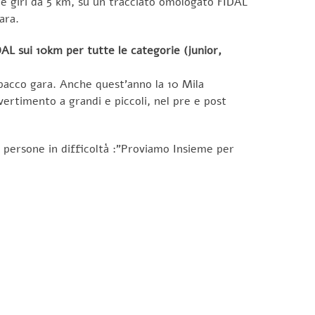
ue giri da 5 km, su un tracciato omologato FIDAL
ara.
AL sui 10km per tutte le categorie (junior,
pacco gara. Anche quest’anno la 10 Mila
vertimento a grandi e piccoli, nel pre e post
e persone in difficoltà :”Proviamo Insieme per