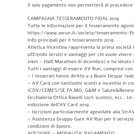
Il solo pagamento non permetterà di procedere c
CAMPAGNA TESSERAMENTO FIDAL 2019
Tutte le informazioni per il tesseramento agonist
https://www.avrun.it/societa/tesseramento-fi
Info principali per il tesseramento 2019
Atletica Vicentina rappresenta la prima società i
offrendo servizi e vantaggi per chi vuole vivere
21km – Half Marathon di dicembre) e ha ideato l
Tutti i vantaggi di essere AV Run, compresi con
– I tesserati hanno diritto a 3 Buoni Despar (valo
– AV Card con tantissimi sconti e incentivi in c
(CDV/CEMES/SE.FA.MO, G&M e Salute&Benessere A
Occhialeria Ottica Ravelli (20% sconto), ecc.. Le
esibizione dell’AV Card 2019.
– Iscrizioni particolarmente agevolate alla StrA
– Assistenza Gruppo Gare AV Run per il servizio 
condizioni di favore.
ADESIONE – MODALITA’ PAGAMENTO