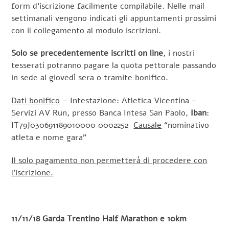
form d’iscrizione facilmente compilabile. Nelle mail
settimanali vengono indicati gli appuntamenti prossimi
con il collegamento al modulo iscrizioni.
Solo se precedentemente iscritti on line
, i nostri
tesserati potranno pagare la quota pettorale passando
in sede al giovedì sera o tramite bonifico.
Dati bonifico
– Intestazione: Atletica Vicentina –
Servizi AV Run, presso Banca Intesa San Paolo,
Iban
:
IT79J030691189010000 0002252
Causale
“nominativo
atleta e nome gara”
Il solo pagamento non permetterà di procedere con
l’iscrizione.
11/11/18 Garda Trentino Half Marathon e 10km