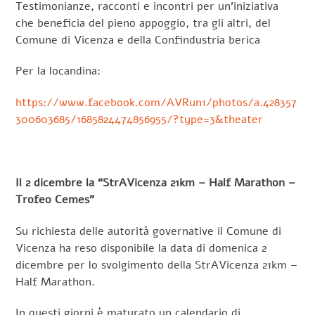
Testimonianze, racconti e incontri per un’iniziativa
che beneficia del pieno appoggio, tra gli altri, del
Comune di Vicenza e della Confindustria berica
Per la locandina:
https://www.facebook.com/AVRun1/photos/a.428357
300603685/1685824474856955/?type=3&theater
Il 2 dicembre la “StrAVicenza 21km – Half Marathon –
Trofeo Cemes”
Su richiesta delle autorità governative il Comune di
Vicenza ha reso disponibile la data di domenica 2
dicembre per lo svolgimento della StrAVicenza 21km –
Half Marathon.
In questi giorni è maturato un calendario di