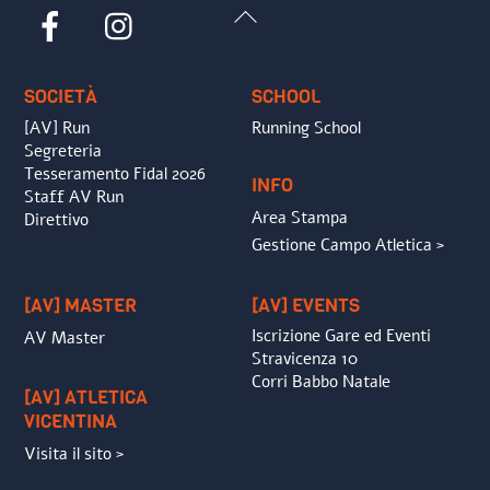
Back
Facebook
Instagram
To
Top
SOCIETÀ
SCHOOL
[AV] Run
Running School
Segreteria
Tesseramento Fidal 2026
INFO
Staff AV Run
Area Stampa
Direttivo
Gestione Campo Atletica >
[AV] MASTER
[AV] EVENTS
Iscrizione Gare ed Eventi
AV Master
Stravicenza 10
Corri Babbo Natale
[AV] ATLETICA
VICENTINA
Visita il sito >