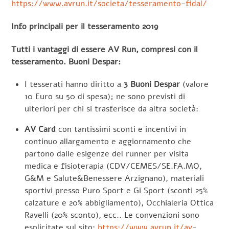
https://www.avrun.it/societa/tesseramento-fidal/
Info principali per il tesseramento 2019
Tutti i vantaggi di essere AV Run, compresi con il
tesseramento. Buoni Despar:
I tesserati hanno diritto a
3 Buoni Despar
(valore
10 Euro su 50 di spesa); ne sono previsti di
ulteriori per chi si trasferisce da altra società:
AV Card
con tantissimi sconti e incentivi in
continuo allargamento e aggiornamento che
partono dalle esigenze del runner per visita
medica e fisioterapia (CDV/CEMES/SE.FA.MO,
G&M e Salute&Benessere Arzignano), materiali
sportivi presso Puro Sport e Gi Sport (sconti 25%
calzature e 20% abbigliamento), Occhialeria Ottica
Ravelli (20% sconto), ecc.. Le convenzioni sono
esplicitate sul sito:
https://www.avrun.it/av-