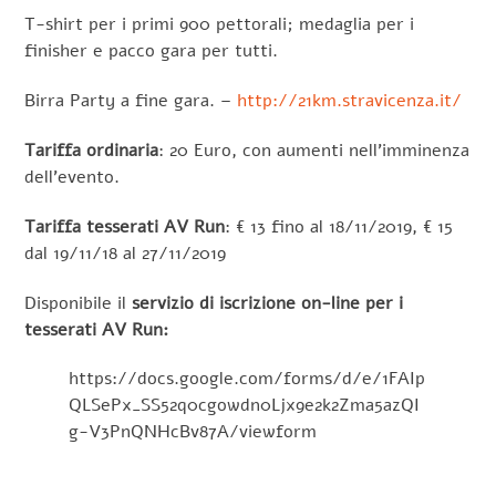
T-shirt per i primi 900 pettorali; medaglia per i
finisher e pacco gara per tutti.
Birra Party a fine gara. –
http://21km.stravicenza.it/
Tariffa ordinaria
: 20 Euro, con aumenti nell’imminenza
dell’evento.
Tariffa tesserati AV Run
: € 13 fino al 18/11/2019, € 15
dal 19/11/18 al 27/11/2019
Disponibile il
servizio di iscrizione on-line per i
tesserati AV Run:
https://docs.google.com/forms/d/e/1FAIp
QLSePx_SS52q0cgowdn0Ljx9e2k2Zma5azQI
g-V3PnQNHcBv87A/viewform