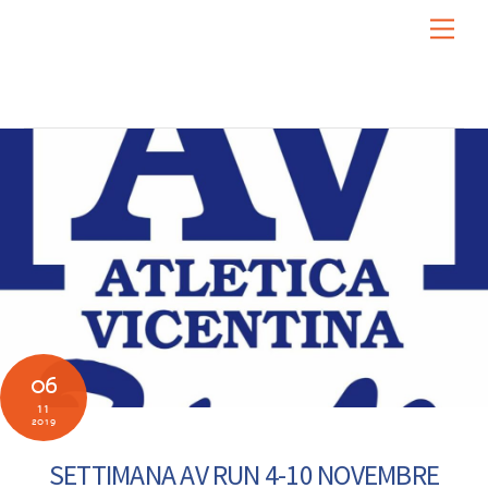
Skip
Men
to
content
06
11
2019
SETTIMANA AV RUN 4-10 NOVEMBRE