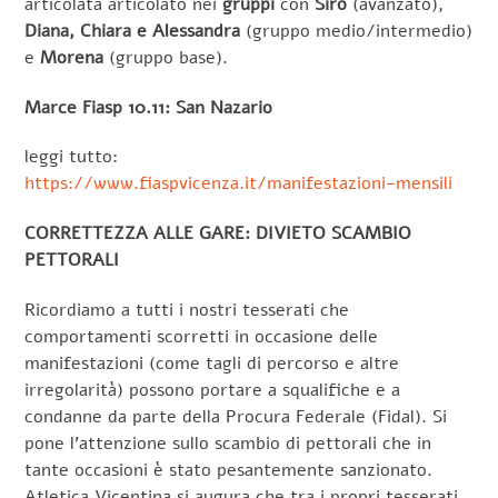
articolata articolato nei
gruppi
con
Siro
(avanzato),
Diana, Chiara e Alessandra
(gruppo medio/intermedio)
e
Morena
(gruppo base).
Marce Fiasp 10.11: San Nazario
leggi tutto:
https://www.fiaspvicenza.it/manifestazioni-mensili
CORRETTEZZA ALLE GARE: DIVIETO SCAMBIO
PETTORALI
Ricordiamo a tutti i nostri tesserati che
comportamenti scorretti in occasione delle
manifestazioni (come tagli di percorso e altre
irregolarità) possono portare a squalifiche e a
condanne da parte della Procura Federale (Fidal). Si
pone l’attenzione sullo scambio di pettorali che in
tante occasioni è stato pesantemente sanzionato.
Atletica Vicentina si augura che tra i propri tesserati