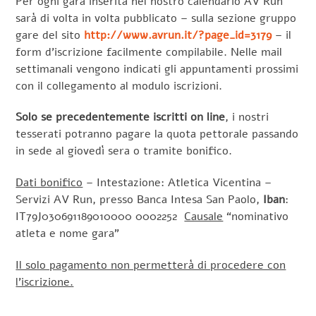
Per ogni gara inserita nel nostro calendario AV Run
sarà di volta in volta pubblicato – sulla sezione gruppo
gare del sito
http://www.avrun.it/?page_id=3179
– il
form d’iscrizione facilmente compilabile. Nelle mail
settimanali vengono indicati gli appuntamenti prossimi
con il collegamento al modulo iscrizioni.
Solo se precedentemente iscritti on line
, i nostri
tesserati potranno pagare la quota pettorale passando
in sede al giovedì sera o tramite bonifico.
Dati bonifico
– Intestazione: Atletica Vicentina –
Servizi AV Run, presso Banca Intesa San Paolo,
Iban
:
IT79J030691189010000 0002252
Causale
“nominativo
atleta e nome gara”
Il solo pagamento non permetterà di procedere con
l’iscrizione.