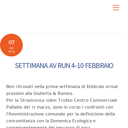
Skip
Men
to
content
07
02
2019
SETTIMANA AV RUN 4-10 FEBBRAIO
Ben ritrovati nella prima settimana di febbraio ormai
prossimi alla Giulietta & Romeo.
Per la Stravicenza 10km Trofeo Centro Commerciale
Palladio del 17 marzo, sono in corso i confronti con
l’Amministrazione comunale per la definizione della
concomitanza con la Domenica Ecologica e
conseguentemente del percorso di gara.