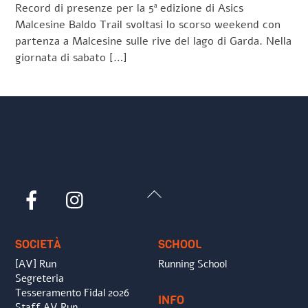
Record di presenze per la 5ª edizione di Asics
Malcesine Baldo Trail svoltasi lo scorso weekend con
partenza a Malcesine sulle rive del lago di Garda. Nella
giornata di sabato […]
Back
Facebook
Instagram
To
Top
SOCIETÀ
SCHOOL
[AV] Run
Running School
Segreteria
Tesseramento Fidal 2026
INFO
Staff AV Run