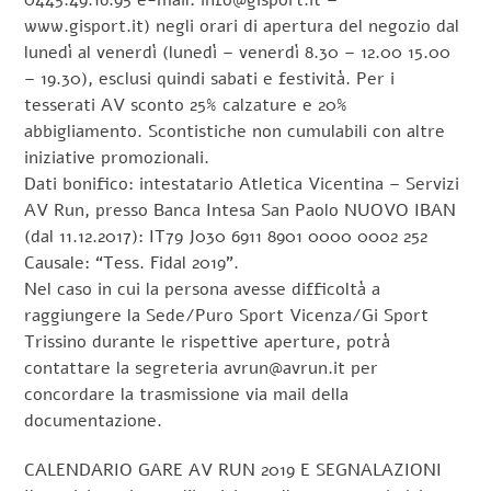
0445.49.16.95 e-mail: info@gisport.it –
www.gisport.it) negli orari di apertura del negozio dal
lunedì al venerdì (lunedì – venerdì 8.30 – 12.00 15.00
– 19.30), esclusi quindi sabati e festività. Per i
tesserati AV sconto 25% calzature e 20%
abbigliamento. Scontistiche non cumulabili con altre
iniziative promozionali.
Dati bonifico: intestatario Atletica Vicentina – Servizi
AV Run, presso Banca Intesa San Paolo NUOVO IBAN
(dal 11.12.2017): IT79 J030 6911 8901 0000 0002 252
Causale: “Tess. Fidal 2019”.
Nel caso in cui la persona avesse difficoltà a
raggiungere la Sede/Puro Sport Vicenza/Gi Sport
Trissino durante le rispettive aperture, potrà
contattare la segreteria avrun@avrun.it per
concordare la trasmissione via mail della
documentazione.
CALENDARIO GARE AV RUN 2019 E SEGNALAZIONI