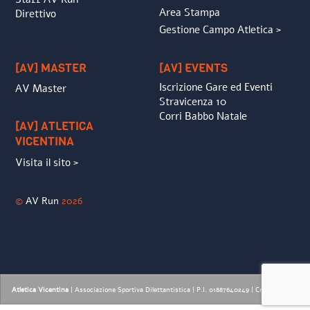
Area Stampa
Direttivo
Gestione Campo Atletica >
[AV] MASTER
[AV] EVENTS
Iscrizione Gare ed Eventi
AV Master
Stravicenza 10
Corri Babbo Natale
[AV] ATLETICA
VICENTINA
Visita il sito >
©
AV Run
2026
Atletica Vicentina
| Associazione Sportiva Dilettantistica | P.I. 01887640249 |
Credits