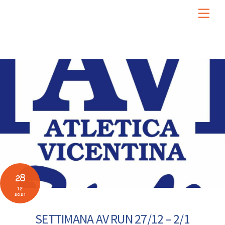
Skip
Men
to
content
28
12
2021
SETTIMANA AV RUN 27/12 – 2/1