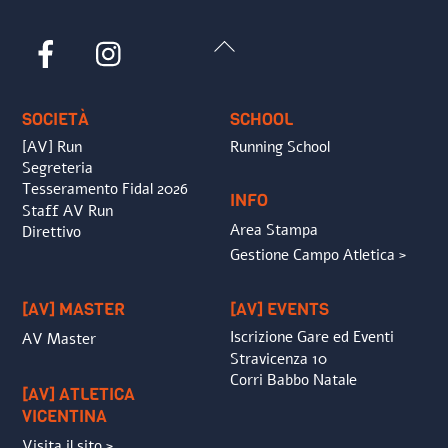
Back
Facebook
Instagram
To
Top
SOCIETÀ
SCHOOL
[AV] Run
Running School
Segreteria
Tesseramento Fidal 2026
INFO
Staff AV Run
Area Stampa
Direttivo
Gestione Campo Atletica >
[AV] MASTER
[AV] EVENTS
Iscrizione Gare ed Eventi
AV Master
Stravicenza 10
Corri Babbo Natale
[AV] ATLETICA
VICENTINA
Visita il sito >