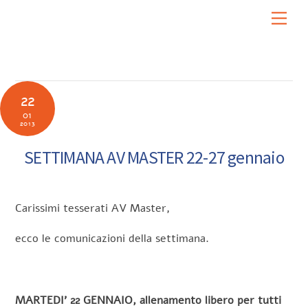
Skip
Men
to
content
22
01
2013
SETTIMANA AV MASTER 22-27 gennaio
Carissimi tesserati AV Master,
ecco le comunicazioni della settimana.
MARTEDI’ 22 GENNAIO, allenamento libero per tutti