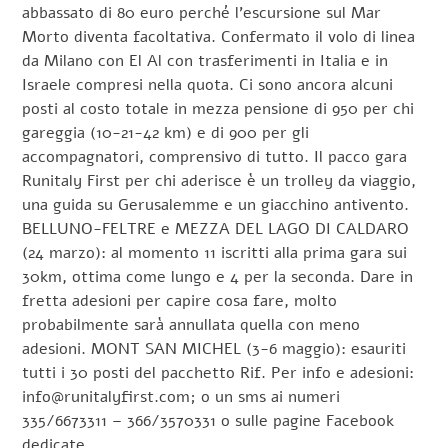
abbassato di 80 euro perché l’escursione sul Mar
Morto diventa facoltativa. Confermato il volo di linea
da Milano con El Al con trasferimenti in Italia e in
Israele compresi nella quota. Ci sono ancora alcuni
posti al costo totale in mezza pensione di 950 per chi
gareggia (10-21-42 km) e di 900 per gli
accompagnatori, comprensivo di tutto. Il pacco gara
Runitaly First per chi aderisce è un trolley da viaggio,
una guida su Gerusalemme e un giacchino antivento.
BELLUNO-FELTRE e MEZZA DEL LAGO DI CALDARO
(24 marzo): al momento 11 iscritti alla prima gara sui
30km, ottima come lungo e 4 per la seconda. Dare in
fretta adesioni per capire cosa fare, molto
probabilmente sarà annullata quella con meno
adesioni. MONT SAN MICHEL (3-6 maggio): esauriti
tutti i 30 posti del pacchetto Rif. Per info e adesioni:
info@runitalyfirst.com; o un sms ai numeri
335/6673311 – 366/3570331 o sulle pagine Facebook
dedicate.