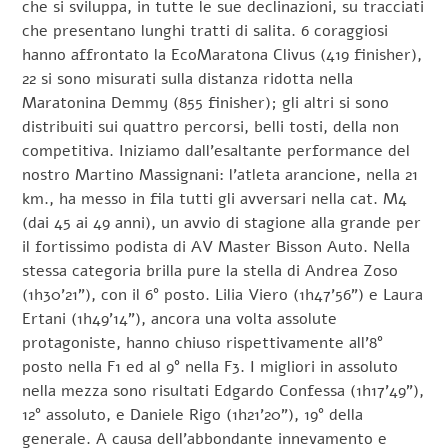
che si sviluppa, in tutte le sue declinazioni, su tracciati
che presentano lunghi tratti di salita. 6 coraggiosi
hanno affrontato la EcoMaratona Clivus (419 finisher),
22 si sono misurati sulla distanza ridotta nella
Maratonina Demmy (855 finisher); gli altri si sono
distribuiti sui quattro percorsi, belli tosti, della non
competitiva. Iniziamo dall’esaltante performance del
nostro Martino Massignani: l’atleta arancione, nella 21
km., ha messo in fila tutti gli avversari nella cat. M4
(dai 45 ai 49 anni), un avvio di stagione alla grande per
il fortissimo podista di AV Master Bisson Auto. Nella
stessa categoria brilla pure la stella di Andrea Zoso
(1h30’21”), con il 6° posto. Lilia Viero (1h47’56”) e Laura
Ertani (1h49’14”), ancora una volta assolute
protagoniste, hanno chiuso rispettivamente all’8°
posto nella F1 ed al 9° nella F3. I migliori in assoluto
nella mezza sono risultati Edgardo Confessa (1h17’49”),
12° assoluto, e Daniele Rigo (1h21’20”), 19° della
generale. A causa dell’abbondante innevamento e