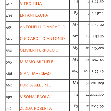
F2
8
1:47:56
404
VIERO LILIA
F3
9
1:49:14
435
ERTANI LAURA
M7
15
1:52:02
498
ANTONELLI GIANPAOLO
M7
16
1:52:26
509
CUCCAROLLO ANTONIO
M5
81
1:53:26
532
OLIVIERI FERRUCCIO
M3
97
1:54:43
563
MIMMO MICHELE
M4
108
1:55:43
586
GIANI MASSIMO
M1
52
2:00:29
660
PORTA ALBERTO
F2
24
2:04:00
698
VISONA’ PAOLA
F3
21
2:05:35
716
ZEDDA ROBERTA