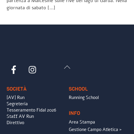
partenza a Malcesine sulle rive del lago di Garda. Nella
giornata di sabato […]
Back
Facebook
Instagram
To
Top
SOCIETÀ
SCHOOL
[AV] Run
Running School
Segreteria
Tesseramento Fidal 2026
INFO
Staff AV Run
Area Stampa
Direttivo
Gestione Campo Atletica >