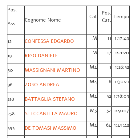
Pos.
Pos.
Cat
Tempo
Cognome Nome
Cat.
Ass
M
11
1:17:49
12
CONFESSA EDGARDO
M
17
1:21:20
19
RIGO DANIELE
M4
1
1:26:52
50
MASSIGNANI MARTINO
M4
6
1:30:21
96
ZOSO ANDREA
M4
32
1:38:09
218
BATTAGLIA STEFANO
M5
32
1:40:17
258
STECCANELLA MAURO
M4
64
1:45:42
353
DE TOMASI MASSIMO