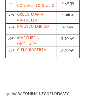
88
2:48:33
CONCHETTO GIULIO
279
GRECO MARIA
3:06:30
RAFFAELLA
292
PAIUSCO ENRICO
3:13:27
350
MARCHESINI
3:30:40
GIANLUCA
351
CIELO ROBERTA
3:30:40
19^ MARATONINA NEGOZI DEMMY