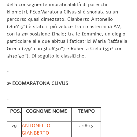
della conseguente impraticabilità di parecchi
kilometri, l’EcoMaratona Clivus si è snodata su un
percorso quasi dimezzato. Gianberto Antonello
(2h16’13”) è stato il più veloce fra i masterini di AV,
con la 29^ posizione finale; tra le femmine, un elogio
particolare alle due abituali faticatrici Maria Raffaella
Greco (279^ con 3h06’30”) e Roberta Cielo (351^ con
3h30’40”). Di seguito le classifiche.
2^ ECOMARATONA CLIVUS
POS.
COGNOME NOME
TEMPO
29
ANTONELLO
2:16:13
GIANBERTO