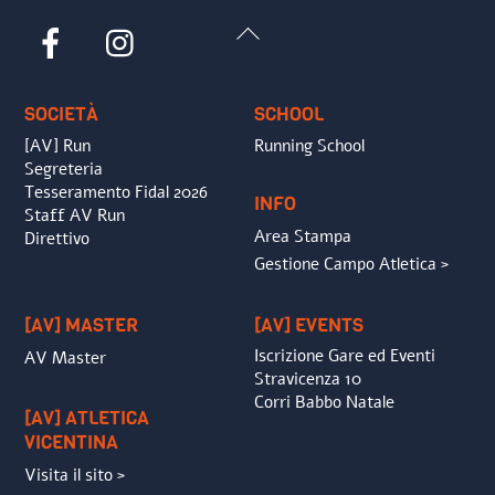
Back
Facebook
Instagram
To
Top
SOCIETÀ
SCHOOL
[AV] Run
Running School
Segreteria
Tesseramento Fidal 2026
INFO
Staff AV Run
Area Stampa
Direttivo
Gestione Campo Atletica >
[AV] MASTER
[AV] EVENTS
Iscrizione Gare ed Eventi
AV Master
Stravicenza 10
Corri Babbo Natale
[AV] ATLETICA
VICENTINA
Visita il sito >